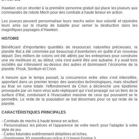
Hawken est un shooter à la première personne gratuit qui place les joueurs aux
commandes de robots Mech pour des combats à haute teneur en action.
Les joueurs peuvent personnaliser leurs mechs selon leur volonté et rejoindre
leurs amis sur le champ de bataille pour semer la destruction dans les
magnifiques paysages d’Hawken.
HISTOIRE
Bénéficiant d'importantes quantités de ressources naturelles précieuses, la
planète Illal a été colonisée par beaucoup d’aventuriers en quête d’un nouveau
départ. Des milliers de colons ont été attirés par les entreprises pour construire
une vie meilleure et, au début, cela s'est avéré être une aubaine. Il y avait trois
sociétés qui s'élevaient au-dessus des autres et dominaient l’économie de la
planète: Prosk, Sentium et Crion.
A mesure que le temps passait, la concurrence entre elles s’est intensifiée,
apportant dans un premier temps des avancées technologiques, mais résultant
au final en ruine totale: l'effondrement de Crion a déclenché une épidémie
provoquée par un nano-virus auto-répliquant qui s’est propagé sur un tiers de la
surface d’Illal, conduisant à l'évacuation massive de ceux qui pouvaient se le
permettre. Le reste de la population se bat désormais pour ce qui reste de la
planète.
CARACTÉRISTIQUES PRINCIPALES
- Combats de mechs à haute teneur en action.
- Personnalisez les pièces et l'apparence de votre mech pour l'adapter à votre
style de jeu.
- Cartes futuristes extrêmement détaillées et riches.
- Graphismes 3D magnifiques grâce à l’Unreal Engine 3.