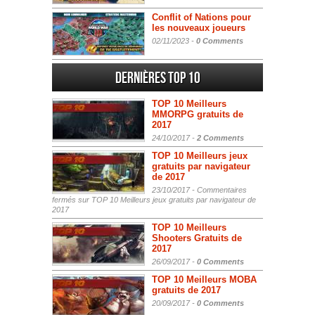
Conflit of Nations pour
les nouveaux joueurs
02/11/2023 -
0 Comments
Dernières Top 10
TOP 10 Meilleurs
MMORPG gratuits de
2017
24/10/2017 -
2 Comments
TOP 10 Meilleurs jeux
gratuits par navigateur
de 2017
23/10/2017 -
Commentaires
fermés
sur TOP 10 Meilleurs jeux gratuits par navigateur de
2017
TOP 10 Meilleurs
Shooters Gratuits de
2017
26/09/2017 -
0 Comments
TOP 10 Meilleurs MOBA
gratuits de 2017
20/09/2017 -
0 Comments