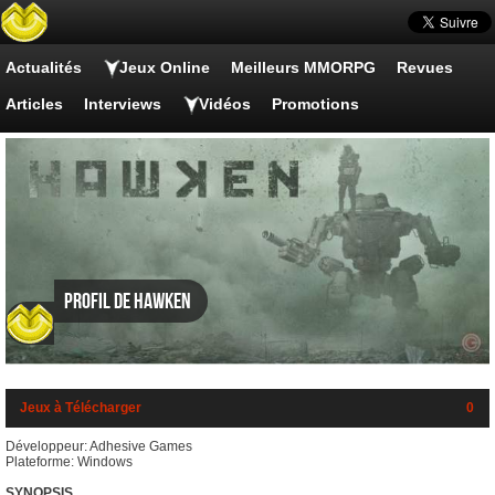
Actualités
Jeux Online
Meilleurs MMORPG
Revues
Articles
Interviews
Vidéos
Promotions
Profil de Hawken
Jeux à Télécharger
0
Développeur: Adhesive Games
Plateforme: Windows
SYNOPSIS