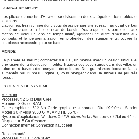
COMBAT DE MECHS
Les pilotes de mechs d’Hawken se divisent en deux catégories : les rapides et
les morts.
L’action est très rythmée donc vous devez penser vite et réagir au quart de tour
et même prendre la fuite en cas de besoin. Des propulseurs permettent aux
mechs de voler un laps de temps limité, ajoutant une autre dimension aux
combats, et la personnalisation en profondeur des équipements, octroie la
souplesse nécessaire pour se battre.
MONDE
La planète se meurt ; combattez sur Illal, un monde avec un design unique et
une vision de la destruction inédite. Traquez vos adversaires dans des villes en
ruine ou à travers des canyons désertiques. Des graphismes époustouflants,
alimentés par l'Unreal Engine 3, vous plongent dans un univers de jeu très
réussi.
EXIGENCES DU SYSTÈME
Minimum
Processeur: 2 GHz Dual Core
Mémoire: 3 Go de RAM
Carte graphique: 512 Mo Carte graphique supportant DirectX 9.0c et Shader
Model 3.0 (nVidia 9800 GTX / AMD HD 5670)
Système d'exploitation: Windows XP / Windows Vista / Windows 7 32bit ou 64bit
Disque dur: 5 Go d'espace
Connexion Internet: Connexion haut débit
Recommandé
Processeur: Dual Core 3Ghz