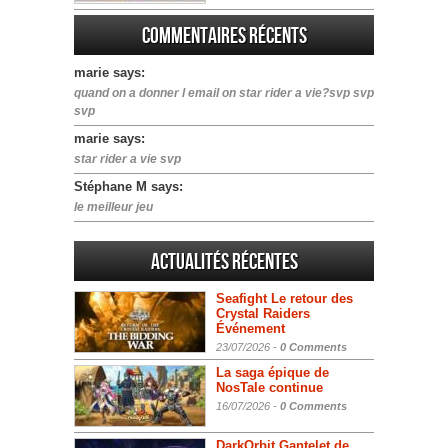
Commentaires récents
marie says:
quand on a donner l email on star rider a vie?svp svp
svp
marie says:
star rider a vie svp
Stéphane M says:
le meilleur jeu
Actualités Récentes
Seafight Le retour des
Crystal Raiders
Événement
23/07/2026 -
0 Comments
La saga épique de
NosTale continue
16/07/2026 -
0 Comments
DarkOrbit Gantelet de