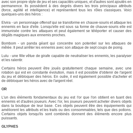
avec son propre style de jeu et ses capacités uniques, et d'autres sont ajoutés en
permanence. Ils possèdent à des degrés divers les trois principaux attributs
(force, agilité et intelligence) et représentent tous les rôles classiques. Voici
quelques-uns des héros :
Elvira - un personnage offensif qui se transforme en chauve-souris et attaque les
ennemis en face d'elle. Lorsqu'elle est sous sa forme de chauve-souris elle est
immunisée contre les attaques et peut également se téléporter et causer des
dégâts magiques aux ennemis proches.
Bombom - un panda géant qui concentre son potentiel sur les attaques de
mêlée. Il peut arrêter les ennemis avec son attaque de sept coups de poing.
Lulu - une fille vêtue de girafe capable de neutraliser les ennemis, les paralyser
et les ralentir.
Certains héros peuvent être joués gratuitement chaque semaine, avec une
rotation qui est en constante évolution, mais il est possible d'obtenir de l'argent
du jeu et débloquer des héros. En outre, il est également possible d'acheter et
de débloquer les héros avec de l'argent réel.
OR
L'un des éléments fondamentaux du jeu est l'or que l'on obtient en tuant des
ennemis et d'autres joueurs. Avec l'or, les joueurs peuvent acheter divers objets
dans la boutique de leur base. Ces objets peuvent être des équipements qui
améliorent les attributs et les traits ou des consommables, tels que des potions.
Certains objets lorsqu'ils sont combinés donnent des éléments encore plus
puissants.
GLYPHES