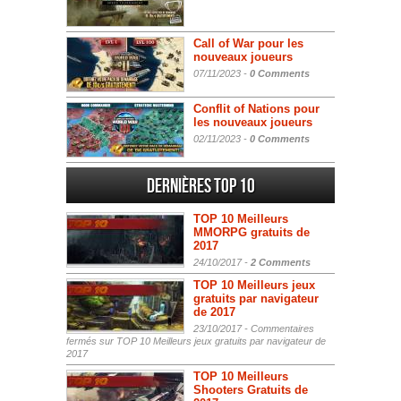
Call of War pour les
nouveaux joueurs
07/11/2023 -
0 Comments
Conflit of Nations pour
les nouveaux joueurs
02/11/2023 -
0 Comments
Dernières Top 10
TOP 10 Meilleurs
MMORPG gratuits de
2017
24/10/2017 -
2 Comments
TOP 10 Meilleurs jeux
gratuits par navigateur
de 2017
23/10/2017 -
Commentaires
fermés
sur TOP 10 Meilleurs jeux gratuits par navigateur de
2017
TOP 10 Meilleurs
Shooters Gratuits de