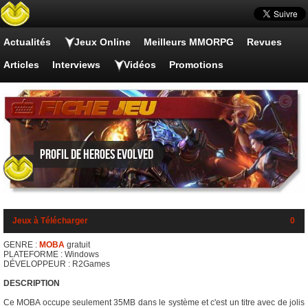
Actualités
Jeux Online
Meilleurs MMORPG
Revues
Articles
Interviews
Vidéos
Promotions
Profil de Heroes Evolved
Jeux à Télécharger
0
GENRE :
MOBA
gratuit
PLATEFORME : Windows
DÉVELOPPEUR : R2Games
DESCRIPTION
Ce MOBA occupe seulement 35MB dans le système et c'est un titre avec de jolis