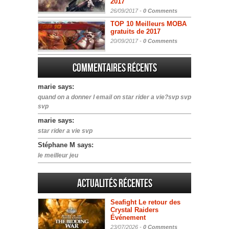
2017
26/09/2017 -
0 Comments
TOP 10 Meilleurs MOBA
gratuits de 2017
20/09/2017 -
0 Comments
Commentaires récents
marie says:
quand on a donner l email on star rider a vie?svp svp
svp
marie says:
star rider a vie svp
Stéphane M says:
le meilleur jeu
Actualités Récentes
Seafight Le retour des
Crystal Raiders
Événement
23/07/2026 -
0 Comments