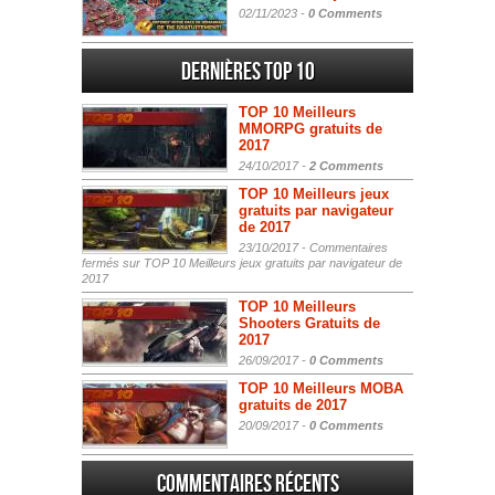
02/11/2023 -
0 Comments
Dernières Top 10
TOP 10 Meilleurs
MMORPG gratuits de
2017
24/10/2017 -
2 Comments
TOP 10 Meilleurs jeux
gratuits par navigateur
de 2017
23/10/2017 -
Commentaires
fermés
sur TOP 10 Meilleurs jeux gratuits par navigateur de
2017
TOP 10 Meilleurs
Shooters Gratuits de
2017
26/09/2017 -
0 Comments
TOP 10 Meilleurs MOBA
gratuits de 2017
20/09/2017 -
0 Comments
Commentaires récents