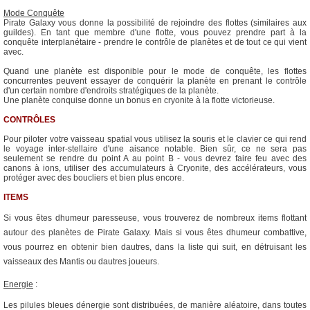
Mode Conquête
Pirate Galaxy vous donne la possibilité de rejoindre des flottes (similaires aux
guildes). En tant que membre d'une flotte, vous pouvez prendre part à la
conquête interplanétaire - prendre le contrôle de planètes et de tout ce qui vient
avec.
Quand une planète est disponible pour le mode de conquête, les flottes
concurrentes peuvent essayer de conquérir la planète en prenant le contrôle
d'un certain nombre d'endroits stratégiques de la planète.
Une planète conquise donne un bonus en cryonite à la flotte victorieuse.
CONTRÔLES
Pour piloter votre vaisseau spatial vous utilisez la souris et le clavier ce qui rend
le voyage inter-stellaire d'une aisance notable. Bien sûr, ce ne sera pas
seulement se rendre du point A au point B - vous devrez faire feu avec des
canons à ions, utiliser des accumulateurs à Cryonite, des accélérateurs, vous
protéger avec des boucliers et bien plus encore.
ITEMS
Si vous êtes dhumeur paresseuse, vous trouverez de nombreux items flottant
autour des planètes de Pirate Galaxy. Mais si vous êtes dhumeur combattive,
vous pourrez en obtenir bien dautres, dans la liste qui suit, en détruisant les
vaisseaux des Mantis ou dautres joueurs.
Energie
:
Les pilules bleues dénergie sont distribuées, de manière aléatoire, dans toutes