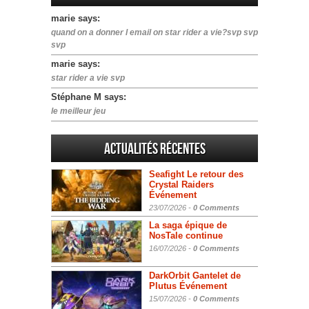
marie says:
quand on a donner l email on star rider a vie?svp svp
svp
marie says:
star rider a vie svp
Stéphane M says:
le meilleur jeu
Actualités Récentes
Seafight Le retour des
Crystal Raiders
Événement
23/07/2026 -
0 Comments
La saga épique de
NosTale continue
16/07/2026 -
0 Comments
DarkOrbit Gantelet de
Plutus Événement
15/07/2026 -
0 Comments