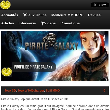
Actualités
Jeux Online
Meilleurs MMORPG
Revues
Articles
Interviews
Vidéos
Promotions
Profil de Pirate Galaxy
Jeux 3D
,
Jeux à Télécharger
,
Scifi MMO
0
Pirate Galaxy ´'épique aventure de l'Espace en 3D
Pirate Galaxy est un mmo gratuit sur navigateur qui se déroule dans un avenir
lointain. Il y a deux façons de jouer à Pirate Galaxy: Soit directement dans votre