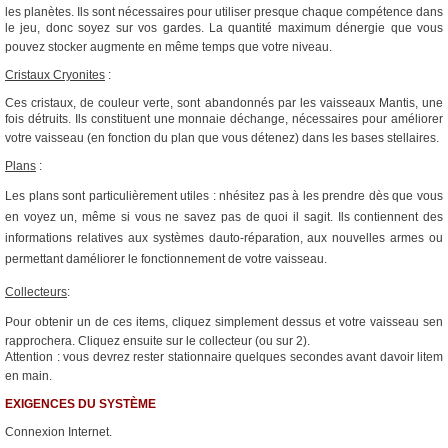
les planètes. Ils sont nécessaires pour utiliser presque chaque compétence dans
le jeu, donc soyez sur vos gardes. La quantité maximum dénergie que vous
pouvez stocker augmente en même temps que votre niveau.
Cristaux Cryonites
:
Ces cristaux, de couleur verte, sont abandonnés par les vaisseaux Mantis, une
fois détruits. Ils constituent une monnaie déchange, nécessaires pour améliorer
votre vaisseau (en fonction du plan que vous détenez) dans les bases stellaires.
Plans
:
Les plans sont particulièrement utiles : nhésitez pas à les prendre dès que vous
en voyez un, même si vous ne savez pas de quoi il sagit. Ils contiennent des
informations relatives aux systèmes dauto-réparation, aux nouvelles armes ou
permettant daméliorer le fonctionnement de votre vaisseau.
Collecteurs
:
Pour obtenir un de ces items, cliquez simplement dessus et votre vaisseau sen
rapprochera. Cliquez ensuite sur le collecteur (ou sur 2).
Attention : vous devrez rester stationnaire quelques secondes avant davoir litem
en main.
EXIGENCES DU SYSTÈME
Connexion Internet.