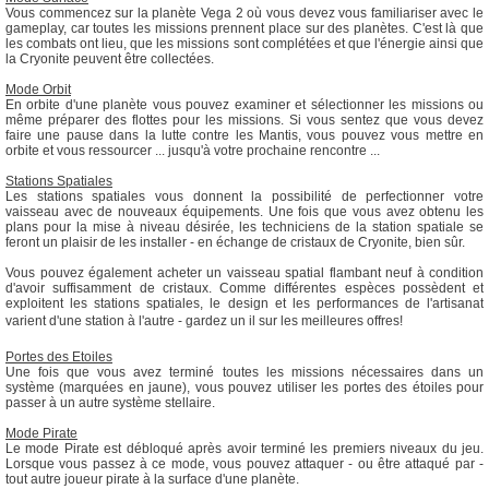
Vous commencez sur la planète Vega 2 où vous devez vous familiariser avec le
gameplay, car toutes les missions prennent place sur des planètes. C'est là que
les combats ont lieu, que les missions sont complétées et que l'énergie ainsi que
la Cryonite peuvent être collectées.
Mode Orbit
En orbite d'une planète vous pouvez examiner et sélectionner les missions ou
même préparer des flottes pour les missions. Si vous sentez que vous devez
faire une pause dans la lutte contre les Mantis, vous pouvez vous mettre en
orbite et vous ressourcer ... jusqu'à votre prochaine rencontre ...
Stations Spatiales
Les stations spatiales vous donnent la possibilité de perfectionner votre
vaisseau avec de nouveaux équipements. Une fois que vous avez obtenu les
plans pour la mise à niveau désirée, les techniciens de la station spatiale se
feront un plaisir de les installer - en échange de cristaux de Cryonite, bien sûr.
Vous pouvez également acheter un vaisseau spatial flambant neuf à condition
d'avoir suffisamment de cristaux. Comme différentes espèces possèdent et
exploitent les stations spatiales, le design et les performances de l'artisanat
varient d'une station à l'autre - gardez un il sur les meilleures offres!
Portes des Etoiles
Une fois que vous avez terminé toutes les missions nécessaires dans un
système (marquées en jaune), vous pouvez utiliser les portes des étoiles pour
passer à un autre système stellaire.
Mode Pirate
Le mode Pirate est débloqué après avoir terminé les premiers niveaux du jeu.
Lorsque vous passez à ce mode, vous pouvez attaquer - ou être attaqué par -
tout autre joueur pirate à la surface d'une planète.