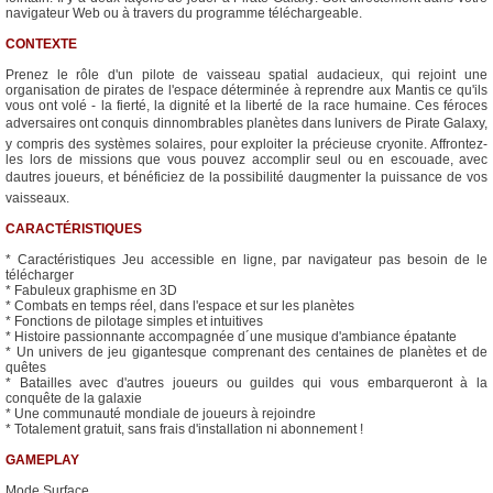
navigateur Web ou à travers du programme téléchargeable.
CONTEXTE
Prenez le rôle d'un pilote de vaisseau spatial audacieux, qui rejoint une
organisation de pirates de l'espace déterminée à reprendre aux Mantis ce qu'ils
vous ont volé - la fierté, la dignité et la liberté de la race humaine. Ces féroces
adversaires ont conquis dinnombrables planètes dans lunivers de Pirate Galaxy,
y compris des systèmes solaires, pour exploiter la précieuse cryonite. Affrontez-
les lors de missions que vous pouvez accomplir seul ou en escouade, avec
dautres joueurs, et bénéficiez de la possibilité daugmenter la puissance de vos
vaisseaux.
CARACTÉRISTIQUES
* Caractéristiques Jeu accessible en ligne, par navigateur pas besoin de le
télécharger
* Fabuleux graphisme en 3D
* Combats en temps réel, dans l'espace et sur les planètes
* Fonctions de pilotage simples et intuitives
* Histoire passionnante accompagnée d´une musique d'ambiance épatante
* Un univers de jeu gigantesque comprenant des centaines de planètes et de
quêtes
* Batailles avec d'autres joueurs ou guildes qui vous embarqueront à la
conquête de la galaxie
* Une communauté mondiale de joueurs à rejoindre
* Totalement gratuit, sans frais d'installation ni abonnement !
GAMEPLAY
Mode Surface