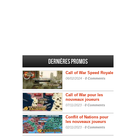
Dernières promos
Call of War Speed Royale
06/02/2024 -
0 Comments
Call of War pour les
nouveaux joueurs
07/11/2023 -
0 Comments
Conflit of Nations pour
les nouveaux joueurs
02/11/2023 -
0 Comments