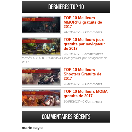
Dernières Top 10
TOP 10 Meilleurs
MMORPG gratuits de
2017
24/10/2017 -
2 Comments
TOP 10 Meilleurs jeux
gratuits par navigateur
de 2017
23/10/2017 -
Commentaires
fermés
sur TOP 10 Meilleurs jeux gratuits par navigateur de
2017
TOP 10 Meilleurs
Shooters Gratuits de
2017
26/09/2017 -
0 Comments
TOP 10 Meilleurs MOBA
gratuits de 2017
20/09/2017 -
0 Comments
Commentaires récents
marie says: