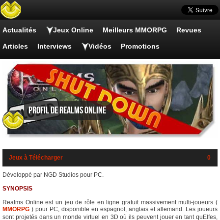
Actualités
Jeux Online
Meilleurs MMORPG
Revues
Articles
Interviews
Vidéos
Promotions
Profil de Realms Online
Jeux à Télécharger
0
Développé par NGD Studios pour PC.
SYNOPSIS
Realms Online est un jeu de rôle en ligne gratuit massivement multi-joueurs (
MMORPG
) pour PC, disponible en espagnol, anglais et allemand. Les joueurs
sont projetés dans un monde virtuel en 3D où ils peuvent jouer en tant quElfes,