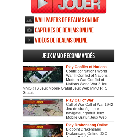
Wallpapers de Realms Online
Captures de Realms Online
Vidéos de Realms Online
Jeux MMO recommandés
Play Conflict of Nations
Conflcit of Nations World
War III Conflict of Nations :
Modern War Conflict of
Nations World War 3 Jeu
MMORTS Jeux Mobile Gratuit Jeux Web MMO RTS
Gratuit
Play Call of War
Call of War Call of War 1942
Jeu de stratégie par
navigateur gratuit Jeux
Mobile Gratuit Jeux Web
Play Drakensang Online
Bigpoint Drakensang
Drakensang Online DSO