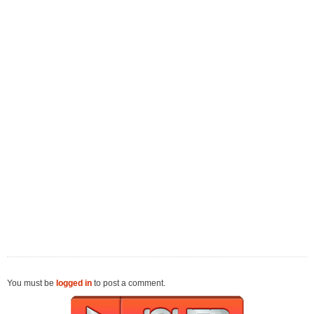
You must be
logged in
to post a comment.