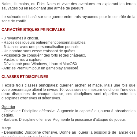
Nains, Humains, ou Elfes Noirs et vivre des aventures en explorant les terres
sauvages ou en rejoignant une armée de joueurs.
Le scénario est basé sur une guerre entre trois royaumes pour le contrôle de la
zone de conflit.
CARACTÉRISTIQUES PRINCIPALES
- 3 royaumes à choisir.
- Races des joueurs entièrement personnalisables.
- 6 classes avec une personnalisation poussée.
- Un nombre sans cesse croissant de quêtes.
- Possibilité de conquérir des forts et des châteaux.
- Vastes terres à explorer.
- Développé pour Windows, Linux et MacOSX.
- Articles Premium pour un gameplay amélioré.
CLASSES ET DISCIPLINES
Il existe trois classes principales: guerrier, archer, et mage. Mais une fois que
votre personnage atteint le niveau 10, vous serez en mesure de choisir l'une des
deux disciplines de chaque classe; ces disciplines sont réparties entre les
disciplines offensives et défensives.
Guerrier
- Chevalier: Discipline défensive. Augmente la capacité du joueur à absorber les
dégâts.
- Barbare: Discipline offensive. Augmente la puissance d'attaque du joueur.
Mage
- Démoniste: Discipline offensive. Donne au joueur la possibilité de lancer des
sorts dévastateurs sur la cible.