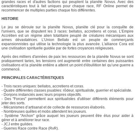
grandes races et d'autres factions qui peuplent la planète Novus. Avec des
caractéristiques tout à fait uniques pour chaque race, RF Online permet de
recommencer de multiples parties chaque fois différentes.
HISTOIRE
Le jeu se déroule sur la planéte Novus, planète clé pour la conquête de
l'univers, que se disputent les 3 races: bellatos, accretiens et coras. L’Empire
Accrétien est un régime alien totalitaire peuplé de créatures mécaniques aux
armes dévastatrices. L’Union Bellato est un peuple de commerçants
expansionnistes qui utilise la technologie la plus avancée. L'alliance Cora est
une civilisation spirituelle guidée par de fortes croyances religieuses.
Après des milliers d'années de paix les ressources de la planète Novus se sont
pratiquement taries, les tensions ont augmenté entre certaines des puissantes
civilisations et la planète entière a atteint un point d'ébullition tel qu’une guerre a
commencé.
PRINCIPALES CARACTÉRISTIQUES
- Trois races uniques: bellatos, accretiens et coras.
- Quatre différentes classes jouables: rôdeur, spiritualiste, guerrier et spécialiste.
- Donjons instanciés avec leurs propres objectifs.
- Des "Forces" permettent aux spiritualistes d'utiliser différents éléments pour
jeter des sorts.
- Mécanismes d’artisanat et de collecte de ressources élaborés.
- Nombreuses quêtes et mobs attendent les joueurs.
- Système "Archon" grâce auquel les joueurs peuvent être élus pour aider à
gérer et à améliorer leur race.
- JCJ entre guildes.
- Guerres Race contre Race (RvR).