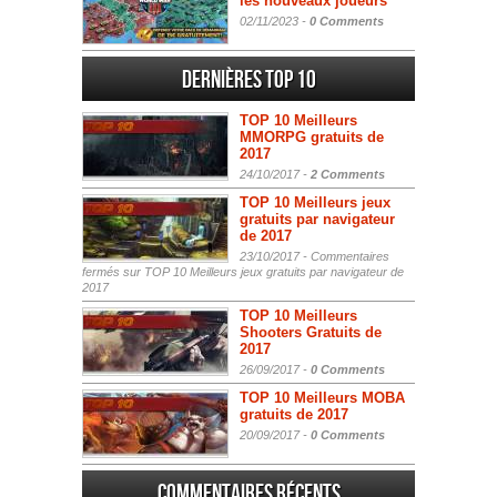
les nouveaux joueurs
02/11/2023 -
0 Comments
Dernières Top 10
TOP 10 Meilleurs
MMORPG gratuits de
2017
24/10/2017 -
2 Comments
TOP 10 Meilleurs jeux
gratuits par navigateur
de 2017
23/10/2017 -
Commentaires
fermés
sur TOP 10 Meilleurs jeux gratuits par navigateur de
2017
TOP 10 Meilleurs
Shooters Gratuits de
2017
26/09/2017 -
0 Comments
TOP 10 Meilleurs MOBA
gratuits de 2017
20/09/2017 -
0 Comments
Commentaires récents