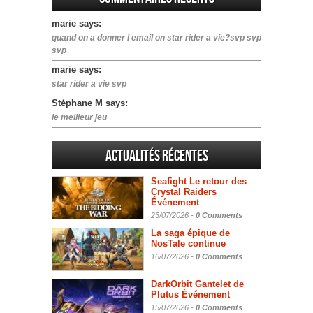
marie says:
quand on a donner l email on star rider a vie?svp svp
svp
marie says:
star rider a vie svp
Stéphane M says:
le meilleur jeu
Actualités Récentes
Seafight Le retour des
Crystal Raiders
Événement
23/07/2026 -
0 Comments
La saga épique de
NosTale continue
16/07/2026 -
0 Comments
DarkOrbit Gantelet de
Plutus Événement
15/07/2026 -
0 Comments