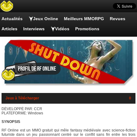
Actualités
Jeux Online
Meilleurs MMORPG
Revues
Articles
Interviews
Vidéos
Promotions
Profil de RF Online
Jeux à Télécharger
0
DÉVELOPPÉ PAR: CCR
PLATEFORME: Windows
SYNOPSIS
RF Online est un MMO gratuit qui mêle fantasy médiévale avec science-fiction
futuriste dans un jeu passionnant centré sur le conflit sans fin entre les trois