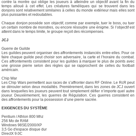
contre la montre qui oblige les joueurs à atteindre un objectif avant la fin du
temps alloué à cet effet. Les créatures faméliques qui se trouvent dans les
donjons sont relativement similaires à celles du monde extérieur mais elles sont
plus puissantes et redoutables.
Chaque donjon possède son objectif, comme par exemple, tuer le boss, ou tuer
un certain nombre de monstres, ou encore résoudre une énigme. Si l’objectif est
atteint dans le temps limite, le groupe reçoit des récompenses.
JCJ
Guerre de Guilde
Les guildes peuvent organiser des affrontements instanciés entre-elles. Pour ce
faire chaque guilde peut choisir son adversaire, la carte et l’horaire du combat.
Ces affrontements consistent pour les guildes à marquer le plus de points avec
une grosse pierre selon des règles qui se rapprochent de celles du football
américain.
Chip War
Les Chip Wars permettent aux races de s’affronter dans RF Online. Le RcR peut
se dérouler selon deux modalités. Premièrement, dans les zones de JCJ ouvert
dans lesquelles les joueurs peuvent tout simplement défier n’importe quel autre
joueur. Deuxièmement, les guerres de Régulation. Ces guerres consistent en
des affrontements pour la possession d’une pierre sacrée.
EXIGENCES DU SYSTÈME
Pentium / Athlon 800 Mhz
256 Mo de RAM
Windows 98SE/2000/XP
3,5 Go d'espace disque dur
DirectX 9.0C