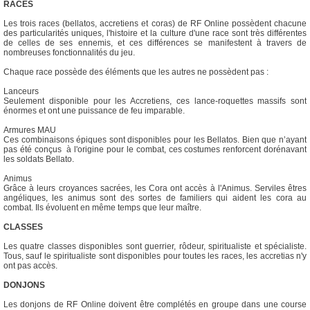
RACES
Les trois races (bellatos, accretiens et coras) de RF Online possèdent chacune
des particularités uniques, l'histoire et la culture d'une race sont très différentes
de celles de ses ennemis, et ces différences se manifestent à travers de
nombreuses fonctionnalités du jeu.
Chaque race possède des éléments que les autres ne possèdent pas :
Lanceurs
Seulement disponible pour les Accretiens, ces lance-roquettes massifs sont
énormes et ont une puissance de feu imparable.
Armures MAU
Ces combinaisons épiques sont disponibles pour les Bellatos. Bien que n’ayant
pas été conçus à l'origine pour le combat, ces costumes renforcent dorénavant
les soldats Bellato.
Animus
Grâce à leurs croyances sacrées, les Cora ont accès à l'Animus. Serviles êtres
angéliques, les animus sont des sortes de familiers qui aident les cora au
combat. Ils évoluent en même temps que leur maître.
CLASSES
Les quatre classes disponibles sont guerrier, rôdeur, spiritualiste et spécialiste.
Tous, sauf le spiritualiste sont disponibles pour toutes les races, les accretias n'y
ont pas accès.
DONJONS
Les donjons de RF Online doivent être complétés en groupe dans une course