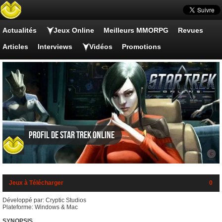
Actualités
Jeux Online
Meilleurs MMORPG
Revues
Articles
Interviews
Vidéos
Promotions
Profil de Star Trek Online
Jeux à Télécharger
0
Développé par: Cryptic Studios
Plateforme: Windows & Mac
SYNOPSIS