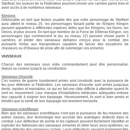
Starfleet, les joueurs de la Fédération pourront choisir une carrière parmi trois et
avoir accès à de nombreux vaisseaux.
Klingons
Déblocable en tant que faction jouable dès que votre personnage de Starfleet
aura atteint le niveau 25, les personnages faisant partie de l'Empire Klingon
peuvent appartenir à différentes espèces, telles que les Klingons, les Gorns, les
Orions, et plus encore. En tant que membre de la Force de Défense Klingon, ces
personnages (qui commencent le jeu au niveau 22) peuvent choisir parmi 3
carrières, et piloter des vaisseaux stellaires conçus pour le combat, des
puissants Vortas aux transporteurs capables de lancer des escadrons de
chasseurs ou d'Oiseaux de proie afin de submerger vos ennemis.
VAISSEAUX
Chacun des vaisseaux sous votre commandement peut être personnalisé,
depuis sa couleur jusqu'à sa construction.
Vaisseaux d'escorte
Ces navires de guerre lourdement armés sont construits avec la puissance de
feu pour défendre la Fédération. Les vaisseaux d'escorte sont armés jusqu'aux
dents, rapides et maniables, ce qui en fait une cible difficile à atteindre quand ils
sont en mouvement. Leur manque d'installations médicales adéquates entrave
leur capacité à soigner leur équipage. Heureusement, ils sont si bien armés et
blindés que la santé de leur équipage est rarement menacée.
Vaisseaux scientifiques
Bien que les vaisseaux scientifiques n'ont pas la puissance de feu massive des
autres classes, leur technologie leur accorde des avantages distincts dans le
combat. Leur déflecteur de pointe et les capteurs peuvent facilement identifier et
exploiter les faiblesses des vaisseaux ennemis et cibler leurs sous-systèmes, ou
même détecter des vaisseaux cachés. Leurs déflecteurs peuvent également être