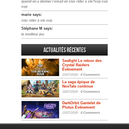
quand on a donner l email on star rider a vie?svp svp
svp
marie says:
star rider a vie svp
Stéphane M says:
le meilleur jeu
Actualités Récentes
Seafight Le retour des
Crystal Raiders
Événement
23/07/2026 -
0 Comments
La saga épique de
NosTale continue
16/07/2026 -
0 Comments
DarkOrbit Gantelet de
Plutus Événement
15/07/2026 -
0 Comments