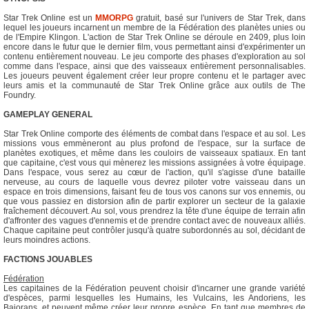
Star Trek Online est un
MMORPG
gratuit, basé sur l'univers de Star Trek, dans
lequel les joueurs incarnent un membre de la Fédération des planètes unies ou
de l'Empire Klingon. L'action de Star Trek Online se déroule en 2409, plus loin
encore dans le futur que le dernier film, vous permettant ainsi d'expérimenter un
contenu entièrement nouveau. Le jeu comporte des phases d'exploration au sol
comme dans l'espace, ainsi que des vaisseaux entièrement personnalisables.
Les joueurs peuvent également créer leur propre contenu et le partager avec
leurs amis et la communauté de Star Trek Online grâce aux outils de The
Foundry.
GAMEPLAY GENERAL
Star Trek Online comporte des éléments de combat dans l'espace et au sol. Les
missions vous emmèneront au plus profond de l'espace, sur la surface de
planètes exotiques, et même dans les couloirs de vaisseaux spatiaux. En tant
que capitaine, c'est vous qui mènerez les missions assignées à votre équipage.
Dans l'espace, vous serez au cœur de l'action, qu'il s'agisse d'une bataille
nerveuse, au cours de laquelle vous devrez piloter votre vaisseau dans un
espace en trois dimensions, faisant feu de tous vos canons sur vos ennemis, ou
que vous passiez en distorsion afin de partir explorer un secteur de la galaxie
fraîchement découvert. Au sol, vous prendrez la tête d'une équipe de terrain afin
d'affronter des vagues d'ennemis et de prendre contact avec de nouveaux alliés.
Chaque capitaine peut contrôler jusqu'à quatre subordonnés au sol, décidant de
leurs moindres actions.
FACTIONS JOUABLES
Fédération
Les capitaines de la Fédération peuvent choisir d'incarner une grande variété
d'espèces, parmi lesquelles les Humains, les Vulcains, les Andoriens, les
Bajorans, et peuvent même créer leur propre espèce. En tant que membres de