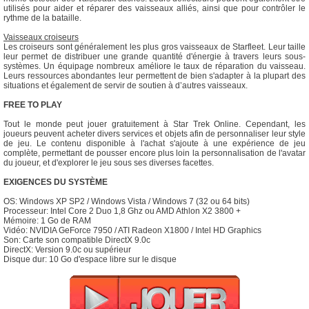
utilisés pour aider et réparer des vaisseaux alliés, ainsi que pour contrôler le
rythme de la bataille.
Vaisseaux croiseurs
Les croiseurs sont généralement les plus gros vaisseaux de Starfleet. Leur taille
leur permet de distribuer une grande quantité d'énergie à travers leurs sous-
systèmes. Un équipage nombreux améliore le taux de réparation du vaisseau.
Leurs ressources abondantes leur permettent de bien s'adapter à la plupart des
situations et également de servir de soutien à d’autres vaisseaux.
FREE TO PLAY
Tout le monde peut jouer gratuitement à Star Trek Online. Cependant, les
joueurs peuvent acheter divers services et objets afin de personnaliser leur style
de jeu. Le contenu disponible à l'achat s'ajoute à une expérience de jeu
complète, permettant de pousser encore plus loin la personnalisation de l'avatar
du joueur, et d'explorer le jeu sous ses diverses facettes.
EXIGENCES DU SYSTÈME
OS: Windows XP SP2 / Windows Vista / Windows 7 (32 ou 64 bits)
Processeur: Intel Core 2 Duo 1,8 Ghz ou AMD Athlon X2 3800 +
Mémoire: 1 Go de RAM
Vidéo: NVIDIA GeForce 7950 / ATI Radeon X1800 / Intel HD Graphics
Son: Carte son compatible DirectX 9.0c
DirectX: Version 9.0c ou supérieur
Disque dur: 10 Go d'espace libre sur le disque