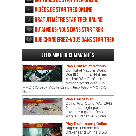
Vidéos de Star Trek Online
Gratuitmètre Star Trek Online
Qu’aimons-nous dans Star Trek
Online
Que changeriez-vous dans Star Trek
Online
Jeux MMO recommandés
Play Conflict of Nations
Conflcit of Nations World
War III Conflict of Nations :
Modern War Conflict of
Nations World War 3 Jeu
MMORTS Jeux Mobile Gratuit Jeux Web MMO RTS
Gratuit
Play Call of War
Call of War Call of War 1942
Jeu de stratégie par
navigateur gratuit Jeux
Mobile Gratuit Jeux Web
Play Drakensang Online
Bigpoint Drakensang
Drakensang Online DSO