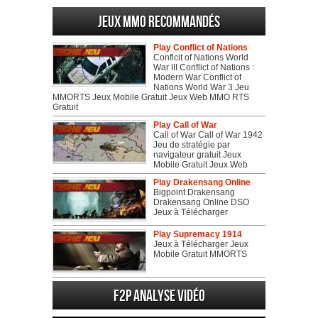
Jeux MMO recommandés
Play Conflict of Nations
Conflcit of Nations World
War III Conflict of Nations :
Modern War Conflict of
Nations World War 3 Jeu
MMORTS Jeux Mobile Gratuit Jeux Web MMO RTS
Gratuit
Play Call of War
Call of War Call of War 1942
Jeu de stratégie par
navigateur gratuit Jeux
Mobile Gratuit Jeux Web
Play Drakensang Online
Bigpoint Drakensang
Drakensang Online DSO
Jeux à Télécharger
Play Supremacy 1914
Jeux à Télécharger Jeux
Mobile Gratuit MMORTS
F2P Analyse vidéo