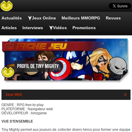
Actualités
Jeux Online
Meilleurs MMORPG
Revues
Articles
Interviews
Vidéos
Promotions
Profil de Tiny Mighty
Jeux Web
0
GENRE : RPG free-to-play
PLATEFORME : Navigateur web
DÉVELOPPEUR : Amzgame
VUE D’ENSEMBLE
Tiny Mighty permet aux joueurs de collecter divers héros pour former une équipe