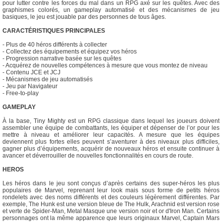
pour lutter contre les forces du mal dans un RPG axé sur les quêtes. Avec des
graphismes colorés, un gameplay automatisé et des mécanismes de jeu
basiques, le jeu est jouable par des personnes de tous âges.
CARACTÉRISTIQUES PRINCIPALES
- Plus de 40 héros différents à collecter
- Collectez des équipements et équipez vos héros
- Progression narrative basée sur les quêtes
- Acquérez de nouvelles compétences à mesure que vous montez de niveau
- Contenu JCE et JCJ
- Mécanismes de jeu automatisés
- Jeu par Navigateur
- Free-to-play
GAMEPLAY
À la base, Tiny Mighty est un RPG classique dans lequel les joueurs doivent
assembler une équipe de combattants, les équiper et dépenser de l’or pour les
mettre à niveau et améliorer leur capacités. A mesure que les équipes
deviennent plus fortes elles peuvent s’aventurer à des niveaux plus difficiles,
gagner plus d’équipements, acquérir de nouveaux héros et ensuite continuer à
avancer et déverrouiller de nouvelles fonctionnalités en cours de route.
HEROS
Les héros dans le jeu sont conçus d’après certains des super-héros les plus
populaires de Marvel, reprenant leur look mais sous forme de petits héros
rondelets avec des noms différents et des couleurs légèrement différentes. Par
exemple, The Hunk est une version bleue de The Hulk, Arachnid est version rose
et verte de Spider-Man, Metal Masque une version noir et or d'Iron Man. Certains
personnages ont la même apparence que leurs originaux Marvel, Captain Mars