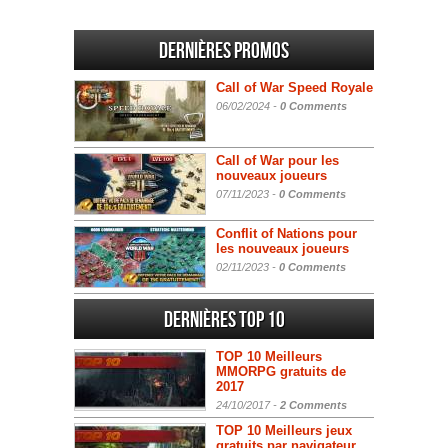
Dernières promos
Call of War Speed Royale
06/02/2024 -
0 Comments
Call of War pour les
nouveaux joueurs
07/11/2023 -
0 Comments
Conflit of Nations pour
les nouveaux joueurs
02/11/2023 -
0 Comments
Dernières Top 10
TOP 10 Meilleurs
MMORPG gratuits de
2017
24/10/2017 -
2 Comments
TOP 10 Meilleurs jeux
gratuits par navigateur