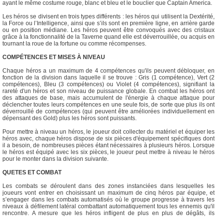
ayant le même costume rouge, blanc et bleu et le bouclier que Captain America.
Les héros se divisent en trois types différents : les héros qui utilisent la Dextérité,
la Force ou l’Intelligence, ainsi que s’ils sont en première ligne, en arrière garde
ou en position médiane. Les héros peuvent être convoqués avec des cristaux
grâce à la fonctionnalité de la Taverne quand elle est déverrouillée, ou acquis en
tournant la roue de la fortune ou comme récompenses.
COMPÉTENCES ET MISES À NIVEAU
Chaque héros a un maximum de 4 compétences qu'ils peuvent débloquer, en
fonction de la division dans laquelle il se trouve : Gris (1 compétence), Vert (2
compétences), Bleu (3 compétences) ou Violet (4 compétences), signifiant la
rareté d'un héros et son niveau de puissance globale. En combat les héros ont
des attaques de base, mais accumulent de l'énergie à chaque attaque pour
déclencher toutes leurs compétences en une seule fois, de sorte que plus ils ont
déverrouillé de compétences (qui peuvent être améliorées individuellement en
dépensant des Gold) plus les héros sont puissants.
Pour mettre à niveau un héros, le joueur doit collecter du matériel et équiper les
héros avec, chaque héros dispose de six pièces d'équipement spécifiques dont
il a besoin, de nombreuses pièces étant nécessaires à plusieurs héros. Lorsque
le héros est équipé avec les six pièces, le joueur peut mettre à niveau le héros
pour le monter dans la division suivante.
QUETES ET COMBAT
Les combats se déroulent dans des zones instanciées dans lesquelles les
joueurs vont entrer en choisissant un maximum de cinq héros par équipe, et
s’engager dans les combats automatisés où le groupe progresse à travers les
niveaux à défilement latéral combattant automatiquement tous les ennemis qu'il
rencontre. A mesure que les héros infligent de plus en plus de dégâts, ils