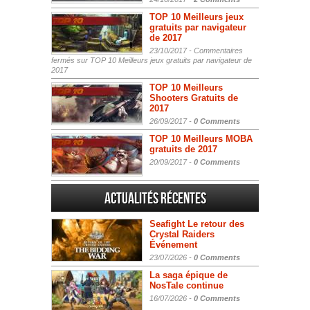
TOP 10 Meilleurs jeux
gratuits par navigateur
de 2017
23/10/2017 -
Commentaires
fermés
sur TOP 10 Meilleurs jeux gratuits par navigateur de
2017
TOP 10 Meilleurs
Shooters Gratuits de
2017
26/09/2017 -
0 Comments
TOP 10 Meilleurs MOBA
gratuits de 2017
20/09/2017 -
0 Comments
Actualités Récentes
Seafight Le retour des
Crystal Raiders
Événement
23/07/2026 -
0 Comments
La saga épique de
NosTale continue
16/07/2026 -
0 Comments