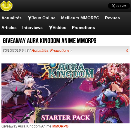
Actualités
Jeux Online
Meilleurs MMORPG
Revues
Articles
Interviews
Vidéos
Promotions
Giveaway Aura Kingdom Anime MMORPG
30/10/2019 9:43 (
Actualités
,
Promotions
)
0
Giveaway Aura Kingdom Anime
MMORPG