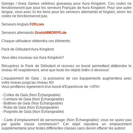
Gamigo / Areia Games célébrez giveaway pour Aura Kingdom. Ces codes ne
fonctionneront que pour les serveurs Français de Aura Kingdom. Pour une autre
langue, vous avez ici les liens pour les serveurs allemands et Anglais, sinon les
codes ne fonctionneront pas.
Serveurs Anglais
F2P.com
Serveurs allemands
GratisMMORPG.de
Chaque utilisateur obtiendra ces éléments;
Pack de Débutant Aura Kingdom
Vous ètes nouveau sur Aura Kingdom?
Récupérez le Pack de Débutant et recovez un boost permettant dàtteindre le
niveau 40 reapidement, ainsi que touts les objets listés ci-dessous!
L'equipement de Gaïa ; la puissance de ces équipements augmentera avec
votre niveau jusqu'au niveau 40!
Vous profiterez égelement d'un boost d'Esperéncie de +20%!
- Coifee de Gaïa (Non Échangeable)
- Ceinture de Gaïa (Non Échangeable)
- Bottines de Gaïa (Non Échangeable)
- Robe de Gaïa (Non Échangeable)
- Poignets de Gaïa (Non Échangeable)
- Carte d’emplacement de personnage (Non Échangeable); vous ne savez pas
par quelle classe commencer? Cet objet rejoutera un emplacement
supplémentarie pour testes différentes classes sans devoir effacer les autres!