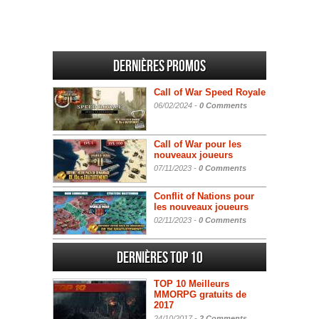
Dernières promos
Call of War Speed Royale
06/02/2024 -
0 Comments
Call of War pour les
nouveaux joueurs
07/11/2023 -
0 Comments
Conflit of Nations pour
les nouveaux joueurs
02/11/2023 -
0 Comments
Dernières Top 10
TOP 10 Meilleurs
MMORPG gratuits de
2017
24/10/2017 -
2 Comments