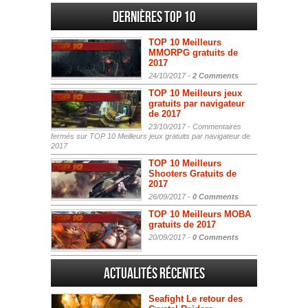
Dernières Top 10
TOP 10 Meilleurs
MMORPG gratuits de
2017
24/10/2017 -
2 Comments
TOP 10 Meilleurs jeux
gratuits par navigateur
de 2017
23/10/2017 -
Commentaires
fermés
sur TOP 10 Meilleurs jeux gratuits par navigateur de
2017
TOP 10 Meilleurs
Shooters Gratuits de
2017
26/09/2017 -
0 Comments
TOP 10 Meilleurs MOBA
gratuits de 2017
20/09/2017 -
0 Comments
Actualités Récentes
Seafight Le retour des