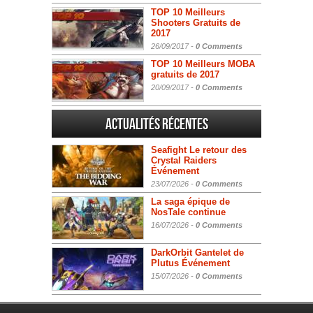
TOP 10 Meilleurs
Shooters Gratuits de
2017
26/09/2017 -
0 Comments
TOP 10 Meilleurs MOBA
gratuits de 2017
20/09/2017 -
0 Comments
Actualités Récentes
Seafight Le retour des
Crystal Raiders
Événement
23/07/2026 -
0 Comments
La saga épique de
NosTale continue
16/07/2026 -
0 Comments
DarkOrbit Gantelet de
Plutus Événement
15/07/2026 -
0 Comments