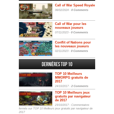
Call of War Speed Royale
06/02/2024 -
0 Comments
Call of War pour les
nouveaux joueurs
07/11/2023 -
0 Comments
Conflit of Nations pour
les nouveaux joueurs
02/11/2023 -
0 Comments
Dernières Top 10
TOP 10 Meilleurs
MMORPG gratuits de
2017
24/10/2017 -
2 Comments
TOP 10 Meilleurs jeux
gratuits par navigateur
de 2017
23/10/2017 -
Commentaires
fermés
sur TOP 10 Meilleurs jeux gratuits par navigateur de
2017