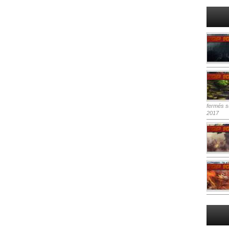
fermés
su
2017