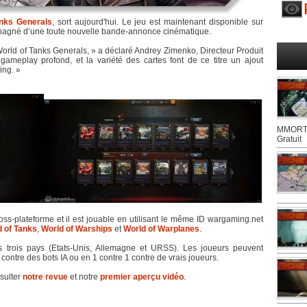
anks Generals
, sort aujourd'hui. Le jeu est maintenant disponible sur
compagné d’une toute nouvelle bande-annonce cinématique.
orld of Tanks Generals, » a déclaré Andrey Zimenko, Directeur Produit
ameplay profond, et la variété des cartes font de ce titre un ajout
ing. »
MMORTS
Gratuit
ss-plateforme et il est jouable en utilisant le même ID wargaming.net
 of Tanks
,
World of Warships
et
World of Warplanes
.
s trois pays (Etats-Unis, Allemagne et URSS). Les joueurs peuvent
contre des bots IA ou en 1 contre 1 contre de vrais joueurs.
sulter
notre revue
et notre
premier aperçu vidéo
.