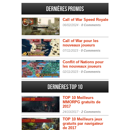
Dernières promos
Call of War Speed Royale
06/02/2024 -
0 Comments
Call of War pour les
nouveaux joueurs
07/11/2023 -
0 Comments
Conflit of Nations pour
les nouveaux joueurs
02/11/2023 -
0 Comments
Dernières Top 10
TOP 10 Meilleurs
MMORPG gratuits de
2017
24/10/2017 -
2 Comments
TOP 10 Meilleurs jeux
gratuits par navigateur
de 2017