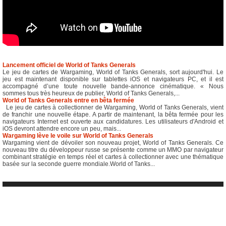
Lancement officiel de World of Tanks Generals
Le jeu de cartes de Wargaming, World of Tanks Generals, sort aujourd'hui. Le
jeu est maintenant disponible sur tablettes iOS et navigateurs PC, et il est
accompagné d’une toute nouvelle bande-annonce cinématique. « Nous
sommes tous très heureux de publier, World of Tanks Generals,...
World of Tanks Generals entre en bêta fermée
Le jeu de cartes à collectionner de Wargaming, World of Tanks Generals, vient
de franchir une nouvelle étape. A partir de maintenant, la bêta fermée pour les
navigateurs Internet est ouverte aux candidatures. Les utilisateurs d'Android et
iOS devront attendre encore un peu, mais...
Wargaming lève le voile sur World of Tanks Generals
Wargaming vient de dévoiler son nouveau projet, World of Tanks Generals. Ce
nouveau titre du développeur russe se présente comme un MMO par navigateur
combinant stratégie en temps réel et cartes à collectionner avec une thématique
basée sur la seconde guerre mondiale.World of Tanks...