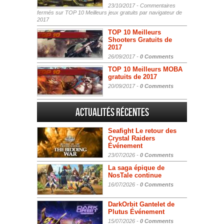
23/10/2017 -
Commentaires
fermés
sur TOP 10 Meilleurs jeux gratuits par navigateur de
2017
TOP 10 Meilleurs
Shooters Gratuits de
2017
26/09/2017 -
0 Comments
TOP 10 Meilleurs MOBA
gratuits de 2017
20/09/2017 -
0 Comments
Actualités Récentes
Seafight Le retour des
Crystal Raiders
Événement
23/07/2026 -
0 Comments
La saga épique de
NosTale continue
16/07/2026 -
0 Comments
DarkOrbit Gantelet de
Plutus Événement
15/07/2026 -
0 Comments