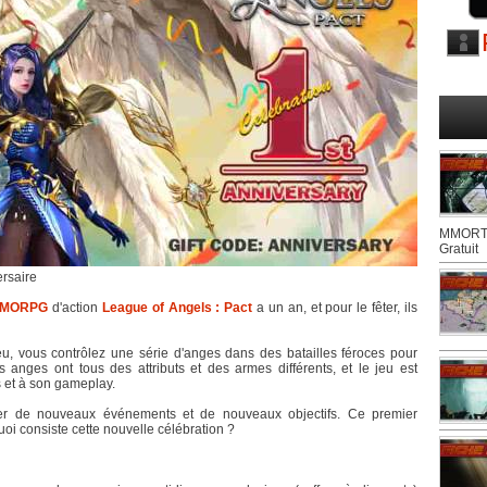
MMORTS
Gratuit
ersaire
MORPG
d'action
League of Angels : Pact
a un an, et pour le fêter, ils
u, vous contrôlez une série d'anges dans des batailles féroces pour
s anges ont tous des attributs et des armes différents, et le jeu est
 et à son gameplay.
iter de nouveaux événements et de nouveaux objectifs. Ce premier
oi consiste cette nouvelle célébration ?