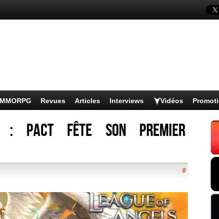
s MMORPG
Revues
Articles
Interviews
Vidéos
Promot
s : Pact fête son premier
0