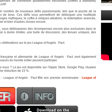
mpenses de connexion quotidiennes exclusives (coffres à diamants)
LoAP.
in nombre de nouveaux défis passionnants, tels que le puzzle de la
tes de boss. Ces défis vous permettront de débloquer une multitude
anges mythiques, le coffre à reliques aléatoire, la rédemption avancée,
nel et bien d'autres choses encore.
te, vous débloquerez des récompenses encore plus exclusives dans le
r à durée limitée, une bulle de discussion, des tenues uniques, des
 célébrations sur le jeu League of Angels : Pact.
s française et allemande de League of Angels : Pact sont également
joueurs du monde entier peuvent participer.
z-vous ? Le jeu est disponible sur l'Apple Store, Google Play, Huawei
 une réduction de 15 %.
League of Angels : Pact fête son premier anniversaire -
League of