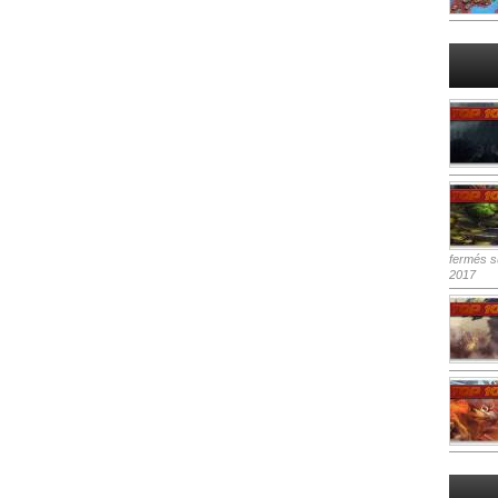
fermés
su
2017