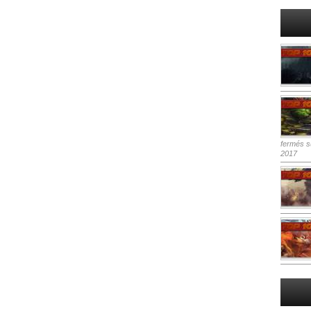
fermés
su
2017