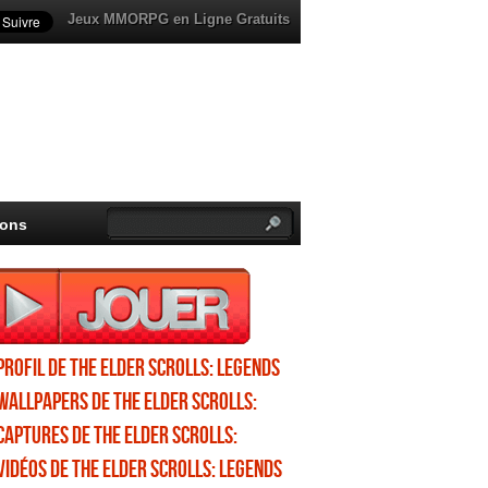
Jeux MMORPG en Ligne Gratuits
ions
Profil de The Elder Scrolls: Legends
Wallpapers de The Elder Scrolls:
Legends
Captures de The Elder Scrolls:
Legends
Vidéos de The Elder Scrolls: Legends