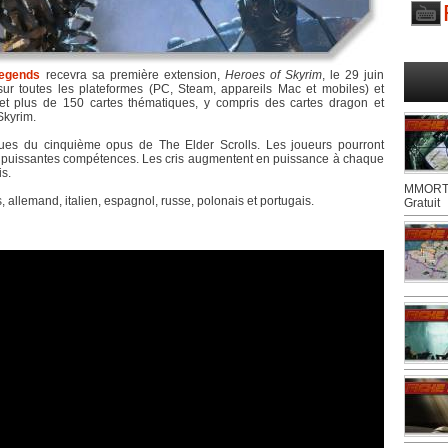
Legends
recevra sa première extension,
Heroes of Skyrim
, le 29 juin
sur toutes les plateformes (PC, Steam, appareils Mac et mobiles) et
t plus de 150 cartes thématiques, y compris des cartes dragon et
Skyrim.
ques du cinquième opus de The Elder Scrolls. Les joueurs pourront
de puissantes compétences. Les cris augmentent en puissance à chaque
is.
MMORTS
, allemand, italien, espagnol, russe, polonais et portugais.
Gratuit