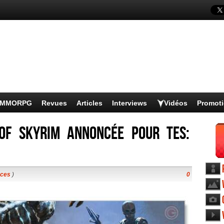
s MMORPG
Revues
Articles
Interviews
Vidéos
Promot
 of Skyrim annoncée pour TES:
nces
)
0