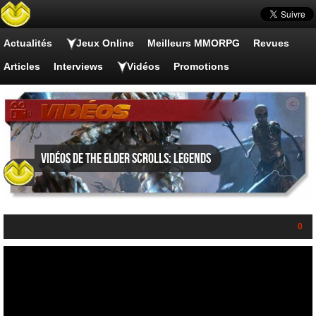
Actualités
Jeux Online
Meilleurs MMORPG
Revues
Articles
Interviews
Vidéos
Promotions
Vidéos de The Elder Scrolls: Legends
0