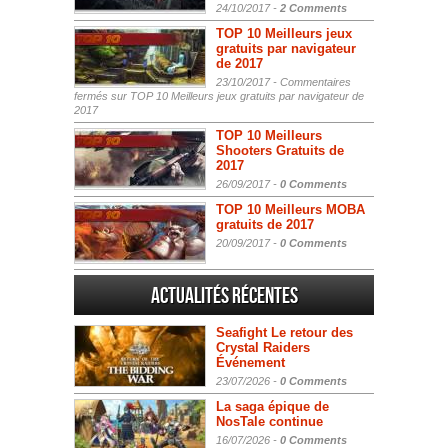
24/10/2017 -
2 Comments
TOP 10 Meilleurs jeux
gratuits par navigateur
de 2017
23/10/2017 -
Commentaires
fermés
sur TOP 10 Meilleurs jeux gratuits par navigateur de
2017
TOP 10 Meilleurs
Shooters Gratuits de
2017
26/09/2017 -
0 Comments
TOP 10 Meilleurs MOBA
gratuits de 2017
20/09/2017 -
0 Comments
Actualités Récentes
Seafight Le retour des
Crystal Raiders
Événement
23/07/2026 -
0 Comments
La saga épique de
NosTale continue
16/07/2026 -
0 Comments