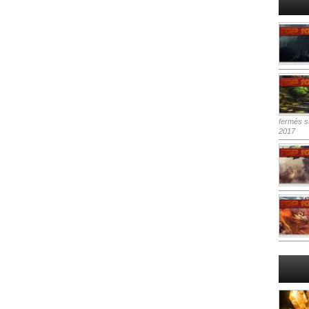
fermés
su
2017