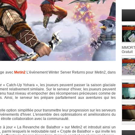
MMORTS
Gratuit
orge avec
Metin2
L'événement Winter Server Returns pour Metin2, dans
r « Catch-Up Yohara », les joueurs peuvent passer la saison glaciale
ment relativement similaire. Sur le serveur d'hiver, les joueurs peuvent
contenu haut niveau et empocher des récompenses précieuses comme de
s. Ainsi, le serveur les prépare parfaitement aux aventures qui les
elle option simplifiée pour transmettre leur progression sur les serveurs
 évènements d'hiver. L'ensemble des optimisations et améliorations du
 étroite collaboration avec la communauté.
 à jour « La Revanche de Balathor » sur Metin2 et introduit ainsi un
, parmi lesquels le redoutable raid « Crypte de Balathor » qui invite les