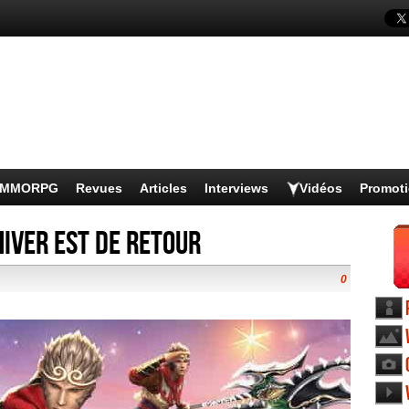
s MMORPG
Revues
Articles
Interviews
Vidéos
Promot
hiver est de retour
0