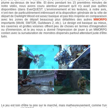
plume au-dessus de leur tête. Et donc pendant les 15 premières minutes de
notre vidéo, nous avons couru alentour pensant qu'il n'y avait pas quêtes
disponibles (dans EverQUEST. L'environnement et les textures, à notre avis,
n’ont rien de particulièrement intéressant et la disposition générale de la ville de
départ de Darklight Wood est assez basique et pas très inspirée en comparaison
avec les zones de départ beaucoup plus détaillées des autres
MMORPG
importants (WoW, SWTOR, Guildwars 2, etc.). Le design est basique au mieux,
les cavernes et grottes voisines offrent peu de choses en termes d'imagination
ou d'immersion, et le jeu nous a donné l'impression de jouer à un MMORPG
coréen avec la sursaturation de monstres dispersés partout attendant juste d'être
tués.
Le jeu est loin d'être la pire sur le marché, mais malheureusement, comme l'un