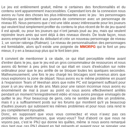
Le jeu est entièrement gratuit, même si certaines des fonctionnalités et du
contenu sont apparemment inaccessibles. Cependant lors de la connexion nous
avons vu l'une des choses les plus intéressantes avec le jeu : les personnages
héroïques qui permettent aux joueurs de commencer avec un personnage de
niveau 85. Nous pensons que c’est une idée assez intéressante pour les joueurs
qui veulent tout simplement profiter du contenu le plus récent de fin de jeu quand
il est ajouté, ou pour les joueurs qui n’ont jamais joué au jeu, mais qui veulent
rejoindre leurs amis qui sont déjà à des niveaux élevés. De toute façon, nous
avons emprunté la route du débutant et crée un nouveau personnage de niveau
1; un sorcier ratonga (Ratman). Le niveau de personnalisation des personnages
est formidable, alors qu'il existe une poignée de
MMORPG
qui le font un peu
mieux, il y en a beaucoup plus qui le font bien pire.
Il convient de mentionner à ce stade, ce qui était perceptible même avant
d'entrer dans le jeu, que le jeu est un gros consommateur de ressources et nous
avons dû fermer à peu près tout ce qui était en cours d'exécution sur notre
ordinateur pour que le jeu arrête de se bloquer toutes les quelques secondes.
Malheureusement, une fois le jeu chargé les blocages sont revenus alors que
nous explorions la zone de départ. Nous avons eu le même problème en jouant
à l'expansion Tears of Veeshan alors que notre PC est largement suffisant pour
jouer à un jeu vieux de dix ans. Mais pour une raison inconnue nous avons eu
énormément de mal à jouer au point où nous avons effectivement arrêtés
pendant un moment l'enregistrement vidéo et nous avons presque envisagés de
quitter le jeu. Pour beaucoup de gens, cela ne semble pas être un problème,
mais il y a suffisamment posts sur les forums qui montrent qu'il ya beaucoup
d'autres joueurs qui subissent les mêmes problèmes et pour nous cela rend le
jeu complètement injouable.
Donc, en supposant que vous vous connectiez et vous n’avez pas ces
problèmes de performances, que voyez-vous? Tout d'abord ce que nous ne
voyons pas, c’est le PNJ qui donne les quêtes, même si nous avons remarqué
plus tard que ces PNJ étaient en fait présents et avaient pour se signaler une