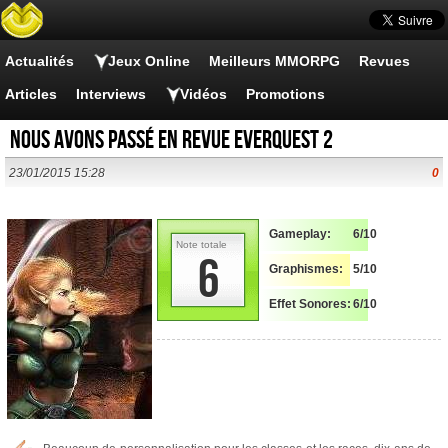
Actualités
Jeux Online
Meilleurs MMORPG
Revues
Articles
Interviews
Vidéos
Promotions
Nous avons passé en revue EverQuest 2
23/01/2015 15:28
0
Gameplay:
6/10
Note totale
6
Graphismes:
5/10
Effet Sonores:
6/10