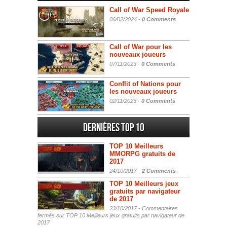
Call of War Speed Royale
06/02/2024 -
0 Comments
Call of War pour les
nouveaux joueurs
07/11/2023 -
0 Comments
Conflit of Nations pour
les nouveaux joueurs
02/11/2023 -
0 Comments
Dernières Top 10
TOP 10 Meilleurs
MMORPG gratuits de
2017
24/10/2017 -
2 Comments
TOP 10 Meilleurs jeux
gratuits par navigateur
de 2017
23/10/2017 -
Commentaires
fermés
sur TOP 10 Meilleurs jeux gratuits par navigateur de
2017