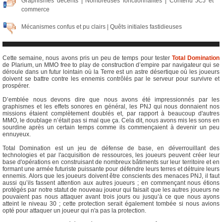
Graphismes décents | Nombreuses fonctionnalités | Contenu JCJ et
commerce
Mécanismes confus et pu clairs | Quêts initiales fastidieuses
Cette semaine, nous avons pris un peu de temps pour tester
Total Domination
de Plarium, un MMO free to play de construction d’empire par navigateur qui se
déroule dans un futur lointain où la Terre est un astre désertique où les joueurs
doivent se battre contre les ennemis contrôlés par le serveur pour survivre et
prospérer.
D’emblée nous devons dire que nous avons été impressionnés par les
graphismes et les effets sonores en général, les PNJ qui nous donnaient nos
missions étaient complètement doublés et, par rapport à beaucoup d'autres
MMO, le doublage n’était pas si mal que ça. Cela dit, nous avons mis les sons en
sourdine après un certain temps comme ils commençaient à devenir un peu
ennuyeux.
Total Domination est un jeu de défense de base, en déverrouillant des
technologies et par l'acquisition de ressources, les joueurs peuvent créer leur
base d'opérations en construisant de nombreux bâtiments sur leur territoire et en
formant une armée futuriste puissante pour défendre leurs terres et détruire leurs
ennemis. Alors que les joueurs doivent être conscients des menaces PNJ, il faut
aussi qu’ils fassent attention aux autres joueurs ; en commençant nous étions
protégés par notre statut de nouveau joueur qui faisait que les autres joueurs ne
pouvaient pas nous attaquer avant trois jours ou jusqu’à ce que nous ayons
atteint le niveau 30 ; cette protection serait également tombée si nous avions
opté pour attaquer un joueur qui n'a pas la protection.