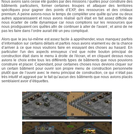
Nous avons sans cesse été guidés par des missions / quêtes pour construire des
bâtiments particuliers, former certaines troupes et attaquer des territoires
spécifiques pour gagner des points d’EXP, des ressources et des cristaux
premium. A peine avions-nous le temps de compléter une quête qu’une ou deux
autres apparaissaient et nous avons réalisé qu'il était en fait assez difficile de
nous écarter de cette dynamique car nous comptions sur les ressources que
nous prodiguaient ces quêtes afin de continuer à aller de l'avant ; et ainsi de ne
pas les faire dans l’ordre aurait été un peu compliqué.
Alors que le jeu lui-même est assez facile à appréhender, vous manquez parfois
d’information sur certains détails et parfois nous avons vraiment eu de la chance
d’arriver à ce que nous voulions faire en essayant des choses au hasard. En
particulier l'un des aspects ennuyeux c’est que notre bouton principal de
construction était dans le menu à droite de l'écran, et en cliquant dessus nous
avions le choix entre tous les différents types de bâtiments que nous pouvions
construire et placer. Cependant, pour certaines choses nous devions cliquer sur
un certain bâtiment pour ouvrir son propre menu de construction personnelle
plutôt que de l’ouvrir avec le menu principal de construction, ce qui n’était pas
très intuitif et aggravé par le fait qu’aucun des bâtiments que nous avions placés
semblaient avoir d’étiquettes.