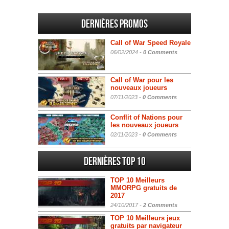
Dernières promos
Call of War Speed Royale
06/02/2024 -
0 Comments
Call of War pour les
nouveaux joueurs
07/11/2023 -
0 Comments
Conflit of Nations pour
les nouveaux joueurs
02/11/2023 -
0 Comments
Dernières Top 10
TOP 10 Meilleurs
MMORPG gratuits de
2017
24/10/2017 -
2 Comments
TOP 10 Meilleurs jeux
gratuits par navigateur