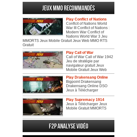
Jeux MMO recommandés
Play Conflict of Nations
Conflcit of Nations World
War III Conflict of Nations :
Modern War Conflict of
Nations World War 3 Jeu
MMORTS Jeux Mobile Gratuit Jeux Web MMO RTS
Gratuit
Play Call of War
Call of War Call of War 1942
Jeu de stratégie par
navigateur gratuit Jeux
Mobile Gratuit Jeux Web
Play Drakensang Online
Bigpoint Drakensang
Drakensang Online DSO
Jeux à Télécharger
Play Supremacy 1914
Jeux à Télécharger Jeux
Mobile Gratuit MMORTS
F2P Analyse vidéo