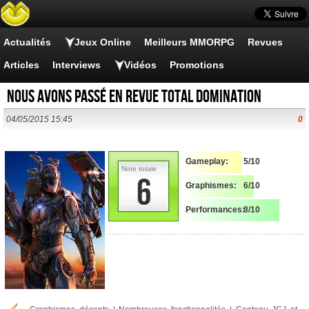
Actualités
Jeux Online
Meilleurs MMORPG
Revues
Articles
Interviews
Vidéos
Promotions
Nous avons passé en revue Total Domination
04/05/2015 15:45
0
Gameplay:
5/10
Note totale
6
Graphismes:
6/10
Performances:
8/10