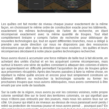
Les quêtes ont fait monter de niveau chaque joueur exactement de la même
façon, en choisissant le même ordre de construction exacte pour les bâtiments,
exactement les mêmes technologies de l'arbre de recherche, en étant
récompensé exactement avec la même quantité de troupes. Tout était
complètement linéaire y compris l'arbre de recherche pour débloquer de
nouvelles technologies qui, tout en ayant différentes branches, nous a obligé à
prendre une seule direction car nous ne disposions pas des ressources
nécessaires pour aller dans la direction que nous voulions ; les quêtes et leurs
récompenses décidaient à notre place quelles technologies rechercher.
Nous avons réussi à accumuler une force militaire de taille tout à fait décente, en
achetant des unités d'achat et en les acquérant comme récompenses, mais
surtout à travers une série de quêtes consistant à attaquer des colonies d’aliens
qui augmentaient en difficulté permettant l'acquisition de plus de troupes grâce
aux prisonniers récupérés. Après des heures passées à faire la même chose, en
répétant la même quête encore et encore pour tout simplement construire un
bâtiment différent ou rechercher la technologie suivante ou former les
prochaines troupes que nous avions débloquées, nous avons commencé à être
envahi par une sorte de lassitude.
Sur la carte de la région, nous avons pu voir les colonies voisines, notre propre
colonie semblait être sur le bord des territoires colonisés, ce qui signifiait que
nous n’étions pas entourés par des joueurs, mais nous les avions tous sur un
côté. Un joueur qui était à six niveaux au-dessus de nous paraissait avoir perdu /
retiré sa protection de nouveau joueur et nous avons pensé ... pourquoi pas? En