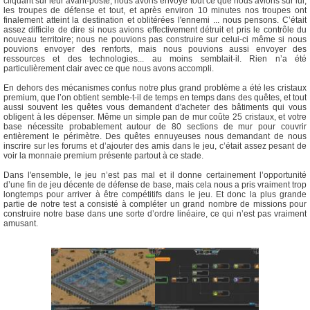
cliquant sur leur avant-poste, nous avons envoyé tout ce que nous avions sur lui,
les troupes de défense et tout, et après environ 10 minutes nos troupes ont
finalement atteint la destination et oblitérées l'ennemi ... nous pensons. C’était
assez difficile de dire si nous avions effectivement détruit et pris le contrôle du
nouveau territoire; nous ne pouvions pas construire sur celui-ci même si nous
pouvions envoyer des renforts, mais nous pouvions aussi envoyer des
ressources et des technologies... au moins semblait-il. Rien n’a été
particulièrement clair avec ce que nous avons accompli.
En dehors des mécanismes confus notre plus grand problème a été les cristaux
premium, que l’on obtient semble-t-il de temps en temps dans des quêtes, et tout
aussi souvent les quêtes vous demandent d'acheter des bâtiments qui vous
obligent à les dépenser. Même un simple pan de mur coûte 25 cristaux, et votre
base nécessite probablement autour de 80 sections de mur pour couvrir
entièrement le périmètre. Des quêtes ennuyeuses nous demandant de nous
inscrire sur les forums et d’ajouter des amis dans le jeu, c’était assez pesant de
voir la monnaie premium présente partout à ce stade.
Dans l'ensemble, le jeu n’est pas mal et il donne certainement l’opportunité
d’une fin de jeu décente de défense de base, mais cela nous a pris vraiment trop
longtemps pour arriver à être compétitifs dans le jeu. Et donc la plus grande
partie de notre test a consisté à compléter un grand nombre de missions pour
construire notre base dans une sorte d’ordre linéaire, ce qui n’est pas vraiment
amusant.