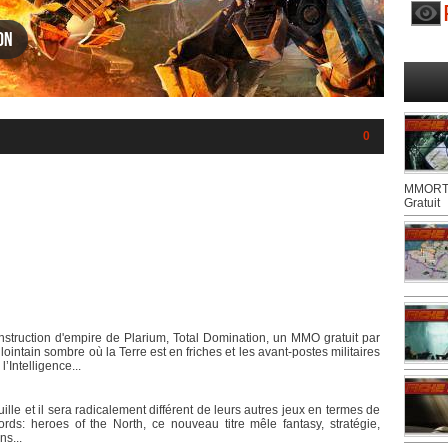
on
0
MMORTS
Gratuit
nstruction d'empire de Plarium, Total Domination, un MMO gratuit par
ointain sombre où la Terre est en friches et les avant-postes militaires
’Intelligence...
le et il sera radicalement différent de leurs autres jeux en termes de
ords: heroes of the North, ce nouveau titre mêle fantasy, stratégie,
s...