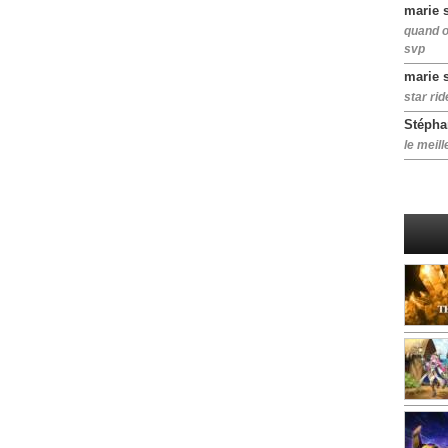
marie 
quand o
svp
marie 
star rid
Stépha
le meill