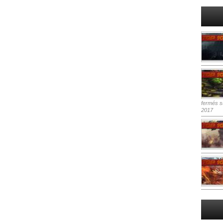
fermés
su
2017