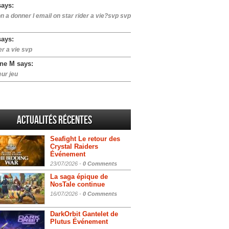
says:
n a donner l email on star rider a vie?svp svp
says:
er a vie svp
ne M says:
eur jeu
Actualités Récentes
Seafight Le retour des
Crystal Raiders
Événement
23/07/2026 -
0 Comments
La saga épique de
NosTale continue
16/07/2026 -
0 Comments
DarkOrbit Gantelet de
Plutus Événement