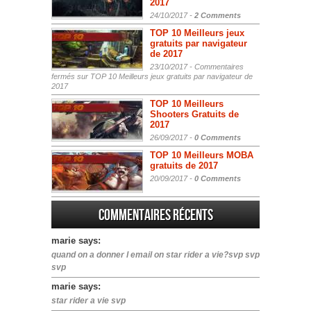
2017
24/10/2017 -
2 Comments
TOP 10 Meilleurs jeux
gratuits par navigateur
de 2017
23/10/2017 -
Commentaires
fermés
sur TOP 10 Meilleurs jeux gratuits par navigateur de
2017
TOP 10 Meilleurs
Shooters Gratuits de
2017
26/09/2017 -
0 Comments
TOP 10 Meilleurs MOBA
gratuits de 2017
20/09/2017 -
0 Comments
Commentaires récents
marie says:
quand on a donner l email on star rider a vie?svp svp
svp
marie says:
star rider a vie svp