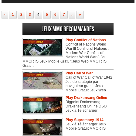
‹
1
2
3
4
5
6
7
›
»
Jeux MMO recommandés
Play Conflict of Nations
Conflcit of Nations World
War III Conflict of Nations :
Modern War Conflict of
Nations World War 3 Jeu
MMORTS Jeux Mobile Gratuit Jeux Web MMO RTS
Gratuit
Play Call of War
Call of War Call of War 1942
Jeu de stratégie par
navigateur gratuit Jeux
Mobile Gratuit Jeux Web
Play Drakensang Online
Bigpoint Drakensang
Drakensang Online DSO
Jeux à Télécharger
Play Supremacy 1914
Jeux à Télécharger Jeux
Mobile Gratuit MMORTS