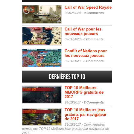
Call of War Speed Royale
06/02/2024 -
0 Comments
Call of War pour les
nouveaux joueurs
07/11/2023 -
0 Comments
Conflit of Nations pour
les nouveaux joueurs
02/11/2023 -
0 Comments
Dernières Top 10
TOP 10 Meilleurs
MMORPG gratuits de
2017
24/10/2017 -
2 Comments
TOP 10 Meilleurs jeux
gratuits par navigateur
de 2017
23/10/2017 -
Commentaires
fermés
sur TOP 10 Meilleurs jeux gratuits par navigateur de
2017