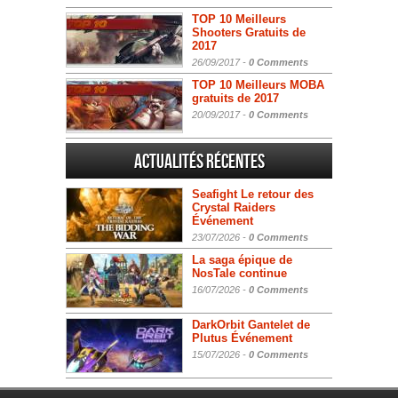
TOP 10 Meilleurs
Shooters Gratuits de
2017
26/09/2017 -
0 Comments
TOP 10 Meilleurs MOBA
gratuits de 2017
20/09/2017 -
0 Comments
Actualités Récentes
Seafight Le retour des
Crystal Raiders
Événement
23/07/2026 -
0 Comments
La saga épique de
NosTale continue
16/07/2026 -
0 Comments
DarkOrbit Gantelet de
Plutus Événement
15/07/2026 -
0 Comments