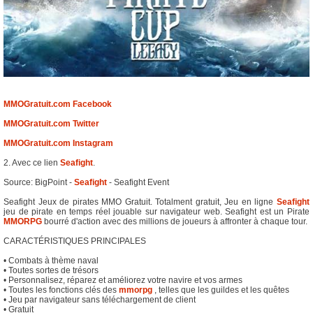
MMOGratuit.com Facebook
MMOGratuit.com Twitter
MMOGratuit.com Instagram
2. Avec ce lien
Seafight
.
Source: BigPoint -
Seafight
- Seafight Event
Seafight Jeux de pirates MMO Gratuit. Totalment gratuit, Jeu en ligne
Seafight
jeu de pirate en temps réel jouable sur navigateur web. Seafight est un Pirate
MMORPG
bourré d'action avec des millions de joueurs à affronter à chaque tour.
CARACTÉRISTIQUES PRINCIPALES
• Combats à thème naval
• Toutes sortes de trésors
• Personnalisez, réparez et améliorez votre navire et vos armes
• Toutes les fonctions clés des
mmorpg
, telles que les guildes et les quêtes
• Jeu par navigateur sans téléchargement de client
• Gratuit