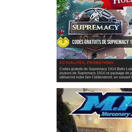
Codes gratuits de Supremacy 
ACTUALITÉS
,
PROMOTIONS
Codes gratuits de Supremacy 1914 Bytro La
joueurs de Supremacy 1914 ce package de jeu 
utiliseront notre lien l’obtiendront. en suivant