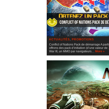
Conflict of Nations Pack de 
ACTUALITÉS
,
PROMOTIONS
Conflict of Nations Pack de démarrage A part
offrons des pack d’initiation (d’une valeur d
War III, un MMO par navigateurs…
More »