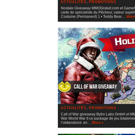
ACTUALITÉS
,
PROMOTIONS
Nostale Giveaway MMOGratuit.com et Gameforg
carte de spécialiste du Pêcheur, valeur supér
Costume (Permanent) 1 • Teddy Bear…
More
Call of War giveaway
ACTUALITÉS
,
PROMOTIONS
Call of War giveaway Bytro Labs GmbH et MMO
War World War II ce package de jeu totalement 
l’obtiendront. en…
More »