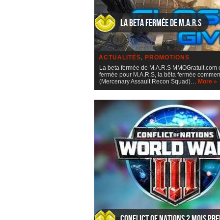
La beta fermée de M.A.R.S
ACTUALITÉS
,
PROMOTIONS
La beta fermée de M.A.R.S MMOGratuit.com et
fermée pour M.A.R.S, la bêta fermée commen
(Mercenary Assault Recon Squad)…
More »
Conflict of Nations 2 mois pr