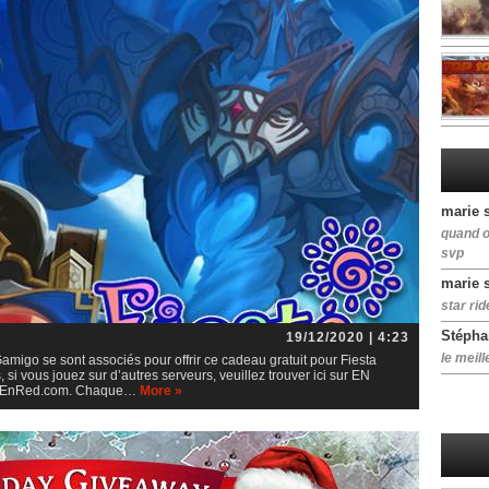
marie 
quand o
svp
marie 
star rid
Stépha
19/12/2020 | 4:23
le meill
igo se sont associés pour offrir ce cadeau gratuit pour Fiesta
si vous jouez sur d’autres serveurs, veuillez trouver ici sur EN
gaEnRed.com. Chaque…
More »