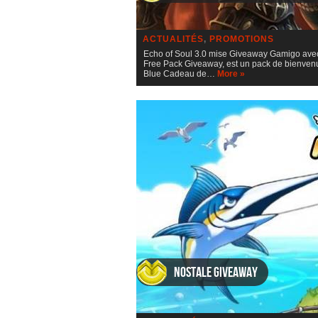
ACTUALITÉS
,
PROMOTIONS
Echo of Soul 3.0 mise Giveaway Gamigo avec 
Free Pack Giveaway, est un pack de bienvenu
Blue Cadeau de…
More »
Nostale Giveaway