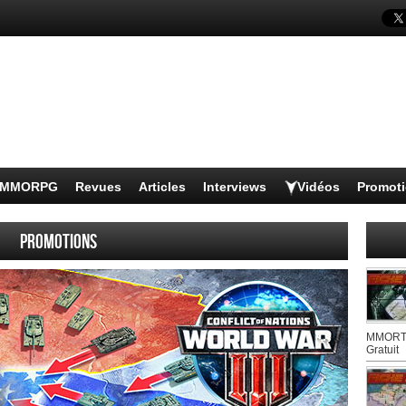
s MMORPG
Revues
Articles
Interviews
Vidéos
Promot
Promotions
MMORTS
Gratuit