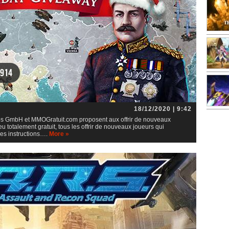
1914
18/12/2020 | 9:42
bs GmbH et MMOGratuit.com proposent aux offrir de nouveaux
totalement gratuit, tous les offrir de nouveaux joueurs qui
 les instructions….
More »