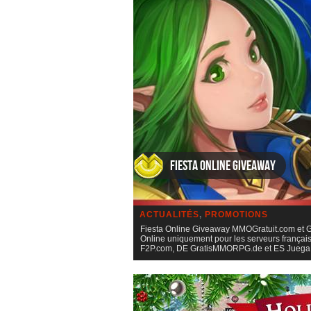
Fiesta Online Giveaway
ACTUALITÉS
,
PROMOTIONS
Fiesta Online Giveaway MMOGratuit.com et Gam
Online uniquement pour les serveurs français, 
F2P.com, DE GratisMMORPG.de et ES Jue