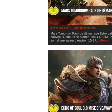
Mars Tomorrow Pack de déma
ACTUALITÉS
,
PROMOTIONS
Mars Tomorrow Pack de démarrage Bytro Lab
nouveaux joueurs ce Starter Pack GRATUIT pour
sont d’une valeur d’environ 15 € /…
More »
Echo of Soul 3.0 mise Giveaway