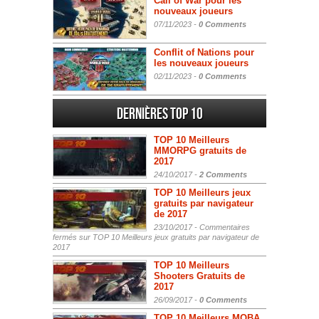
Call of War pour les
nouveaux joueurs
07/11/2023 -
0 Comments
Conflit of Nations pour
les nouveaux joueurs
02/11/2023 -
0 Comments
Dernières Top 10
TOP 10 Meilleurs
MMORPG gratuits de
2017
24/10/2017 -
2 Comments
TOP 10 Meilleurs jeux
gratuits par navigateur
de 2017
23/10/2017 -
Commentaires
fermés
sur TOP 10 Meilleurs jeux gratuits par navigateur de
2017
TOP 10 Meilleurs
Shooters Gratuits de
2017
26/09/2017 -
0 Comments
TOP 10 Meilleurs MOBA