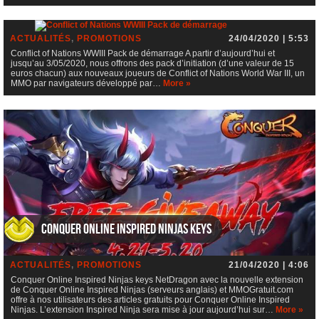
Conflict of Nations WWIII Pack de démarrage
ACTUALITÉS
,
PROMOTIONS
24/04/2020 | 5:53
Conflict of Nations WWIII Pack de démarrage A partir d’aujourd’hui et
jusqu’au 3/05/2020, nous offrons des pack d’initiation (d’une valeur de 15
euros chacun) aux nouveaux joueurs de Conflict of Nations World War III, un
MMO par navigateurs développé par…
More »
Conquer Online Inspired Ninjas keys
ACTUALITÉS
,
PROMOTIONS
21/04/2020 | 4:06
Conquer Online Inspired Ninjas keys NetDragon avec la nouvelle extension
de Conquer Online Inspired Ninjas (serveurs anglais) et MMOGratuit.com
offre à nos utilisateurs des articles gratuits pour Conquer Online Inspired
Ninjas. L’extension Inspired Ninja sera mise à jour aujourd’hui sur…
More »