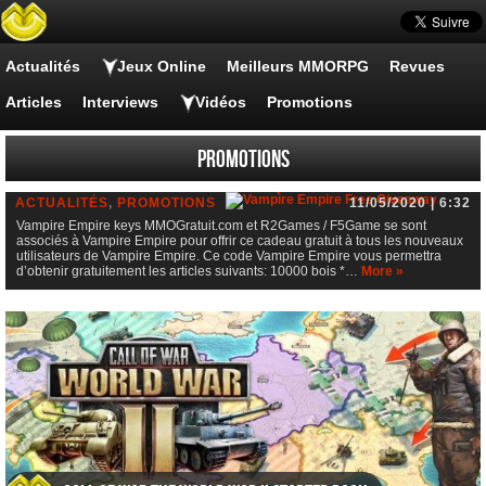
Actualités
Jeux Online
Meilleurs MMORPG
Revues
Articles
Interviews
Vidéos
Promotions
Vampire Empire keys
Promotions
ACTUALITÉS
,
PROMOTIONS
11/05/2020 | 6:32
Vampire Empire keys MMOGratuit.com et R2Games / F5Game se sont
associés à Vampire Empire pour offrir ce cadeau gratuit à tous les nouveaux
utilisateurs de Vampire Empire. Ce code Vampire Empire vous permettra
d’obtenir gratuitement les articles suivants: 10000 bois *…
More »