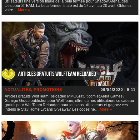
utilisateurs une version finale de la bêta fermée pour Shadow Arena, des
clés pour STEAM. La bêta fermée finale est du 17 avril au 20 avril. Obtenez
votre…
More »
Articles gratuits WolfTeam Reloaded
ACTUALITÉS
,
PROMOTIONS
09/04/2020 | 9:11
Articles gratuits WolfTeam Reloaded MMOGratuit.com et Aeria Games /
Gamigo Group publicher pour WolfTeam, offrent à nos utilisateurs ce cadeau
gratuit pour WolfTeam Reloaded pour tous nos utilisateurs et gagnez ces
intems le Stay Home Lycans Giveaway. Les codes ne…
More »