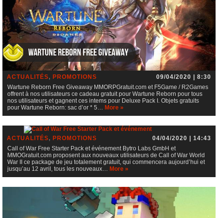
Wartune Reborn Free Giveaway
ACTUALITÉS
,
PROMOTIONS
09/04/2020 | 8:30
Wartune Reborn Free Giveaway MMORPGratuit.com et F5Game / R2Games
offrent à nos utilisateurs ce cadeau gratuit pour Wartune Reborn pour tous
nos utilisateurs et gagnent ces intems pour Deluxe Pack I. Objets gratuits
pour Wartune Reborn: sac d’or * 5…
More »
Call of War Free Starter Pack et événement
ACTUALITÉS
,
PROMOTIONS
04/04/2020 | 14:43
Call of War Free Starter Pack et événement Bytro Labs GmbH et
MMOGratuit.com proposent aux nouveaux utilisateurs de Call of War World
War II ce package de jeu totalement gratuit, qui commencera aujourd’hui et
jusqu’au 12 avril, tous les nouveaux…
More »