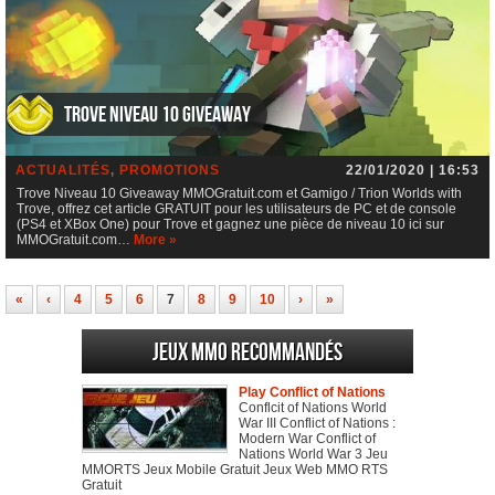
Trove Niveau 10 Giveaway
ACTUALITÉS
,
PROMOTIONS
22/01/2020 | 16:53
Trove Niveau 10 Giveaway MMOGratuit.com et Gamigo / Trion Worlds with
Trove, offrez cet article GRATUIT pour les utilisateurs de PC et de console
(PS4 et XBox One) pour Trove et gagnez une pièce de niveau 10 ici sur
MMOGratuit.com…
More »
«
‹
4
5
6
7
8
9
10
›
»
Jeux MMO recommandés
Play Conflict of Nations
Conflcit of Nations World
War III Conflict of Nations :
Modern War Conflict of
Nations World War 3 Jeu
MMORTS Jeux Mobile Gratuit Jeux Web MMO RTS
Gratuit