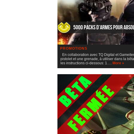
5000 packs d’armes pour Abso
PROMOTIONS
En collaboration avec TQ Digital et Gameite
pistolet et une grenade, à utiliser dans la bê
les instructions ci-dessous: 1….
More »