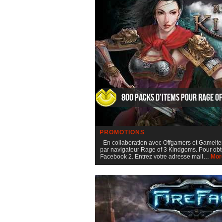
800 packs d’items pour Rage o
PROMOTIONS
En collaboration avec Offgamers et Gameitem
par navigateur Rage of 3 Kindgoms. Pour obten
Facebook 2. Entrez votre adresse mail…
Mor