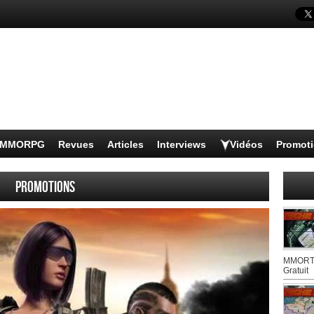
s MMORPG
Revues
Articles
Interviews
Vidéos
Promot
Promotions
MMORTS
Gratuit