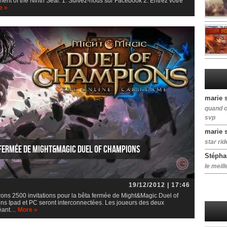
nent of the Ninth Seal. 1. Suivez-nous sur Facebook 2. Entrez votre
e »
marie 
quand o
svp
marie 
star rid
 fermée de Might&Magic Duel of Champions
Stépha
le meill
19/12/2012 | 17:46
rons 2500 invitations pour la bêta fermée de Might&Magic Duel of
ns Ipad et PC seront interconnectées. Les joueurs des deux
réant…
More »