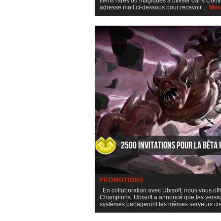
items rares ou magiques à utiliser dans Conti
adresse mail ci-dessous pour recevoir…
Mor
2500 invitations pour la bêta
PROMOTIONS
En collaboration avec Ubisoft, nous vous off
Champions. Ubisoft a annoncé que les versio
systèmes partageront les mêmes serveurs c