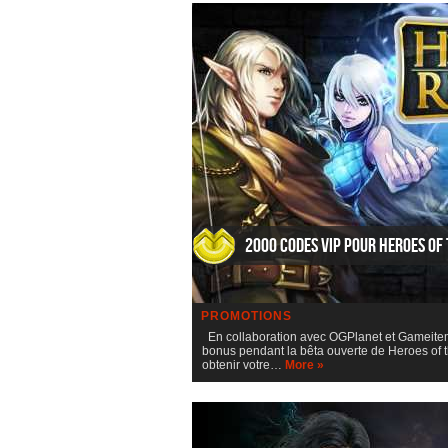
2000 codes VIP pour Heroes of
PROMOTIONS
En collaboration avec OGPlanet et Gameite
bonus pendant la bêta ouverte de Heroes of 
obtenir votre…
More »