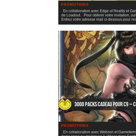
PROMOTIONS
En collaboration avec Edge of Reality et Gam
de Loadout. Pour obtenir votre invitation, su
Entrez votre adresse mail ci-dessous pour r
3000 packs cadeau pour C9 – C
PROMOTIONS
En collaboration avec Webzen et Gameitems