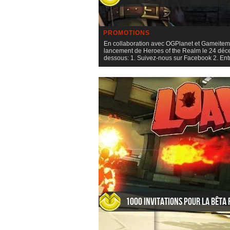
PROMOTIONS
En collaboration avec OGPlanet et Gameitems
lancement de Heroes of the Realm le 24 décem
dessous: 1. Suivez-nous sur Facebook 2. E
1000 invitations pour la bêta