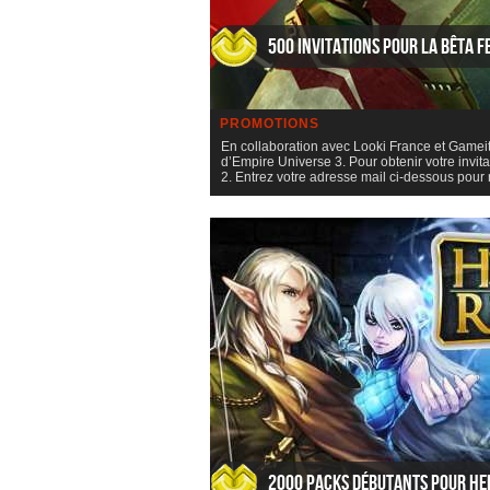
500 invitations pour la bêta f
PROMOTIONS
En collaboration avec Looki France et Gameit
d’Empire Universe 3. Pour obtenir votre invit
2. Entrez votre adresse mail ci-dessous pou
2000 packs débutants pour He