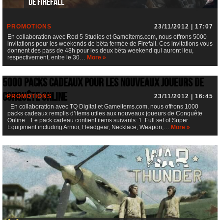
de Firefall
PROMOTIONS
23/11/2012 | 17:07
En collaboration avec Red 5 Studios et Gameitems.com, nous offrons 5000
invitations pour les weekends de bêta fermée de Firefall. Ces invitations vous
donnent des pass de 48h pour les deux bêta weekend qui auront lieu,
respectivement, entre le 30…
More »
5000 packs cadeaux pour les nouveaux joueurs de
Conquête Online
PROMOTIONS
23/11/2012 | 16:45
En collaboration avec TQ Digital et Gameitems.com, nous offrons 1000
packs cadeaux remplis d’items utiles aux nouveaux joueurs de Conquête
Online. Le pack cadeau contient items suivants: 1. Full set of Super
Equipment including Armor, Headgear, Necklace, Weapon,…
More »