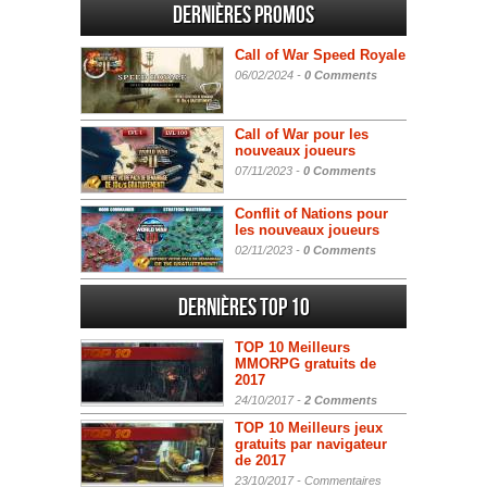
Dernières promos
Call of War Speed Royale
06/02/2024 -
0 Comments
Call of War pour les
nouveaux joueurs
07/11/2023 -
0 Comments
Conflit of Nations pour
les nouveaux joueurs
02/11/2023 -
0 Comments
Dernières Top 10
TOP 10 Meilleurs
MMORPG gratuits de
2017
24/10/2017 -
2 Comments
TOP 10 Meilleurs jeux
gratuits par navigateur
de 2017
23/10/2017 -
Commentaires