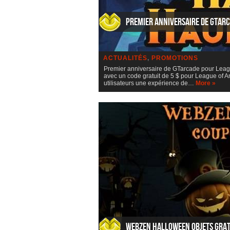
Premier anniversaire de GTarc
ACTUALITÉS
,
PROMOTIONS
Premier anniversaire de GTarcade pour Leag
avec un code gratuit de 5 $ pour League of An
utilisateurs une expérience de…
More »
WebZen Halloween Objets Grat