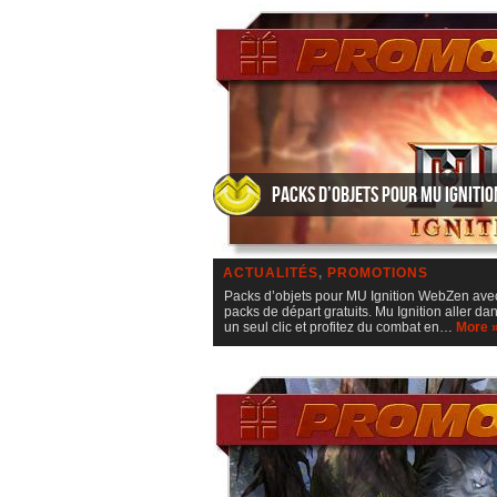
Packs d’objets pour MU Ignitio
ACTUALITÉS
,
PROMOTIONS
Packs d’objets pour MU Ignition WebZen avec
packs de départ gratuits. Mu Ignition aller 
un seul clic et profitez du combat en…
More 