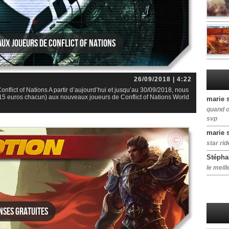
aux joueurs de Conflict of Nations
26/09/2018 | 4:22
nflict of Nations A partir d’aujourd’hui et jusqu’au 30/09/2018, nous
e 15 euros chacun) aux nouveaux joueurs de Conflict of Nations World
marie 
quand o
svp
marie 
star rid
Stépha
le meill
nses gratuites