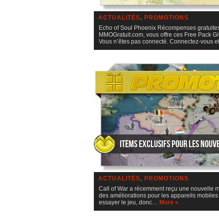
ACTUALITÉS
,
PROMOTIONS
Echo of Soul Phoenix Récompenses gratuites
MMOGratuit.com, vous offre ces Free Pack Gi
Vous n’êtes pas connecté. Connectez-vous e
Items exclusifs pour les nouv
ACTUALITÉS
,
PROMOTIONS
Call of War a récemment reçu une nouvelle mi
des améliorations pour les appareils mobiles
essayer le jeu, donc…
More »