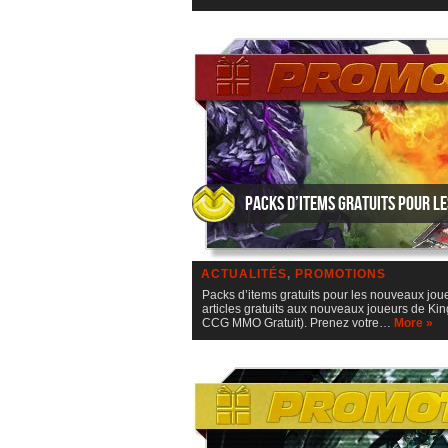
Packs d’items gratuits pour l
ACTUALITÉS
,
PROMOTIONS
Packs d’items gratuits pour les nouveaux jou
articles gratuits aux nouveaux joueurs de Ki
CCG MMO Gratuit). Prenez votre…
More »