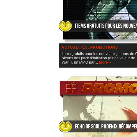
Items gratuits pour les nouve
ACTUALITÉS
,
PROMOTIONS
Items gratuits pour les nouveaux joueurs de Co
offrons des pack d’initiation (d’une valeur d
War III, un MMO par…
More »
Echo of Soul Phoenix Récompe