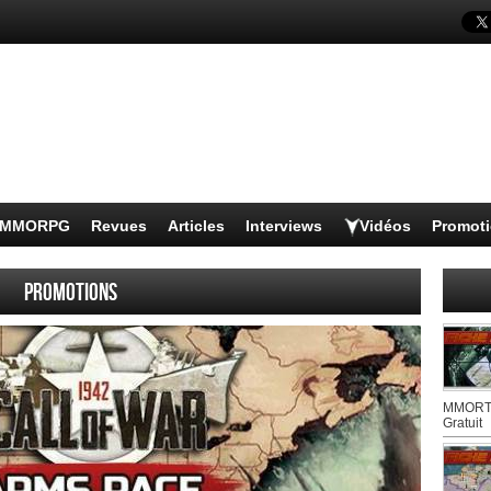
s MMORPG
Revues
Articles
Interviews
Vidéos
Promot
Promotions
MMORTS
Gratuit