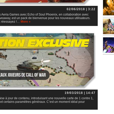
02/06/2018 | 3:22
 Aeria Games avec Echo of Soul Phoenix, en collaboration avec
veaway, est un pack de bienvenue pour les nouveaux utilisateurs.
t réessayez !…
More »
eaux joueurs de Call of War
19/03/2018 | 14:47
se à jour de contenu, introduisant une nouvelle carte de 1 contre 1,
 et certains paramètres généraux. C’est un moment idéal pour