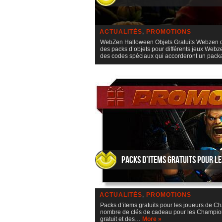
ACTUALITÉS
,
PROMOTIONS
WebZen Halloween Objets Gratuits Webzen cél
des packs d’objets pour différents jeux Webz
des codes spéciaux qui accorderont un pack
Packs d’items gratuits pour le
ACTUALITÉS
,
PROMOTIONS
Packs d’items gratuits pour les joueurs de
nombre de clés de cadeau pour les Champions
gratuit et des…
More »