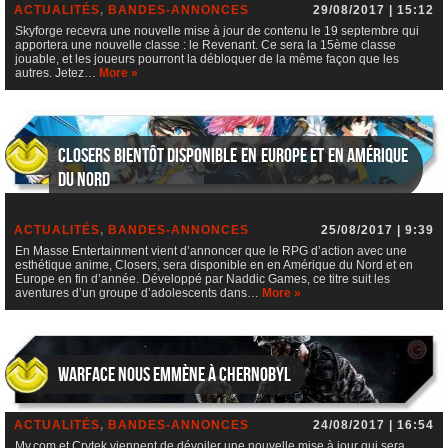
ACTUALITÉS
,
BANDES-ANNONCES
29/08/2017 | 15:12
Skyforge recevra une nouvelle mise à jour de contenu le 19 septembre qui
apportera une nouvelle classe : le Revenant. Ce sera la 15ème classe
jouable, et les joueurs pourront la débloquer de la même façon que les
autres. Jetez…
More »
Closers bientôt disponible en Europe et en Amérique
du Nord
ACTUALITÉS
,
BANDES-ANNONCES
25/08/2017 | 9:39
En Masse Entertainment vient d’annoncer que le RPG d’action avec une
esthétique anime, Closers, sera disponible en en Amérique du Nord et en
Europe en fin d’année. Développé par Naddic Games, ce titre suit les
aventures d’un groupe d’adolescents dans…
More »
Warface nous emmène à Chernobyl
ACTUALITÉS
,
BANDES-ANNONCES
24/08/2017 | 16:54
My.com et Crytek viennent de dévoiler une nouvelle mise à jour qui sera