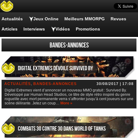
Actualités
Jeux Online
Meilleurs MMORPG
Revues
Articles
Interviews
Vidéos
Promotions
Bandes-annonces
Digital Extremes dévoile Survived By
ACTUALITÉS
,
BANDES-ANNONCES
30/08/2017 | 17:08
Digital Extremes vient d’annoncer un nouveau MMO gratuit : Survived By.
Développé par Human Head Studios, ce titre de style rétro inspiré du genre
roguelite avec mort permanente verra s’affronter jusqu’à cent joueurs sur une
scène délirante. Jetez un coup…
More »
Combats 30 contre 30 dans World of Tanks