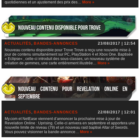
quotidiennes et un ajustement des prix des…
More »
Nouveau contenu disponible pour Trove
ACTUALITÉS
,
BANDES-ANNONCES
23/08/2017 | 12:54
Nouveau contenu disponible pour Trove Trove a reçu une nouvelle mise à
jour de contenu simultanément sur PC, PlayStation 4 et Xbox One. Baptisée
« Eclipse« , celle-ci introduit des sous-classes, un nouveau système de
création de gemmes, une carte entièrement illustrée…
More »
Nouveau contenu pour Revelation Online en
septembre
ACTUALITÉS
,
BANDES-ANNONCES
22/08/2017 | 12:01
My.com et NetEase viennent d’annoncer la prochaine mise à jour de
Revelation Online : Uprising. Celle-ci arrivera en septembre et apportera une
nouvelle limite de niveau (79) et un nouveau raid baptisé Altar of Swords.
Vous pouvez visionner la bande-annonce…
More »