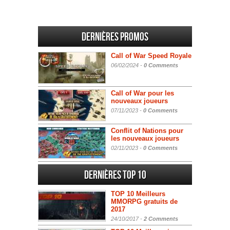
Dernières promos
Call of War Speed Royale
06/02/2024 -
0 Comments
Call of War pour les
nouveaux joueurs
07/11/2023 -
0 Comments
Conflit of Nations pour
les nouveaux joueurs
02/11/2023 -
0 Comments
Dernières Top 10
TOP 10 Meilleurs
MMORPG gratuits de
2017
24/10/2017 -
2 Comments