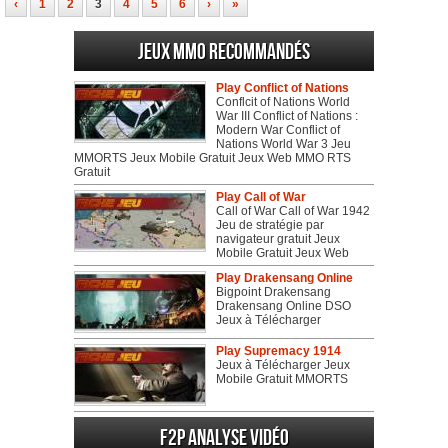
‹
1
2
3
4
5
6
›
»
Jeux MMO recommandés
Play Conflict of Nations
Conflcit of Nations World
War III Conflict of Nations :
Modern War Conflict of
Nations World War 3 Jeu
MMORTS Jeux Mobile Gratuit Jeux Web MMO RTS
Gratuit
Play Call of War
Call of War Call of War 1942
Jeu de stratégie par
navigateur gratuit Jeux
Mobile Gratuit Jeux Web
Play Drakensang Online
Bigpoint Drakensang
Drakensang Online DSO
Jeux à Télécharger
Play Supremacy 1914
Jeux à Télécharger Jeux
Mobile Gratuit MMORTS
F2P Analyse vidéo