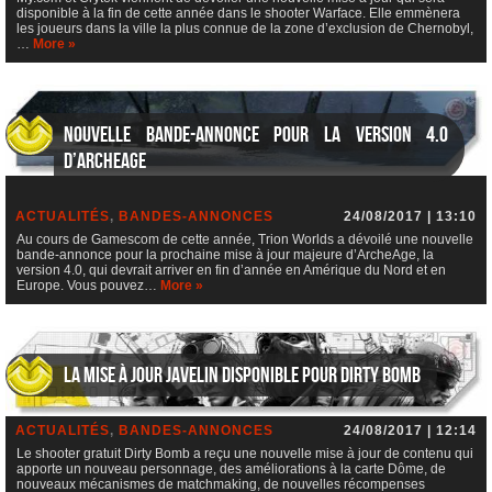
disponible à la fin de cette année dans le shooter Warface. Elle emmènera
les joueurs dans la ville la plus connue de la zone d’exclusion de Chernobyl,
…
More »
Nouvelle bande-annonce pour la version 4.0
d’ArcheAge
ACTUALITÉS
,
BANDES-ANNONCES
24/08/2017 | 13:10
Au cours de Gamescom de cette année, Trion Worlds a dévoilé une nouvelle
bande-annonce pour la prochaine mise à jour majeure d’ArcheAge, la
version 4.0, qui devrait arriver en fin d’année en Amérique du Nord et en
Europe. Vous pouvez…
More »
La mise à jour Javelin disponible pour Dirty Bomb
ACTUALITÉS
,
BANDES-ANNONCES
24/08/2017 | 12:14
Le shooter gratuit Dirty Bomb a reçu une nouvelle mise à jour de contenu qui
apporte un nouveau personnage, des améliorations à la carte Dôme, de
nouveaux mécanismes de matchmaking, de nouvelles récompenses