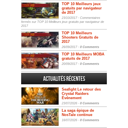
TOP 10 Meilleurs jeux
gratuits par navigateur
de 2017
23/10/2017 -
Commentaires
fermés
sur TOP 10 Meilleurs jeux gratuits par navigateur de
2017
TOP 10 Meilleurs
Shooters Gratuits de
2017
26/09/2017 -
0 Comments
TOP 10 Meilleurs MOBA
gratuits de 2017
20/09/2017 -
0 Comments
Actualités Récentes
Seafight Le retour des
Crystal Raiders
Événement
23/07/2026 -
0 Comments
La saga épique de
NosTale continue
16/07/2026 -
0 Comments