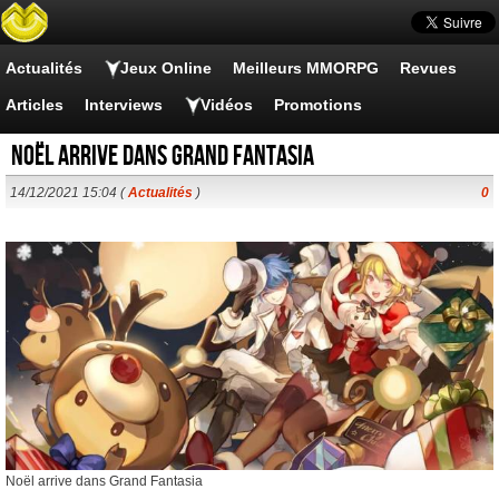
Actualités
Jeux Online
Meilleurs MMORPG
Revues
Articles
Interviews
Vidéos
Promotions
Noël arrive dans Grand Fantasia
14/12/2021 15:04 (
Actualités
)
0
Noël arrive dans Grand Fantasia