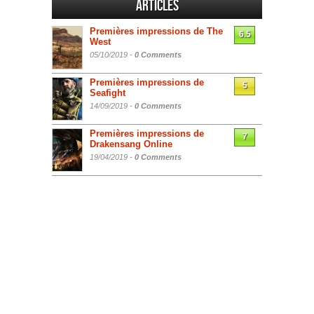
Articles
Premières impressions de The
6.5
West
05/10/2019 -
0 Comments
Premières impressions de
5
Seafight
14/09/2019 -
0 Comments
Premières impressions de
7
Drakensang Online
19/04/2019 -
0 Comments