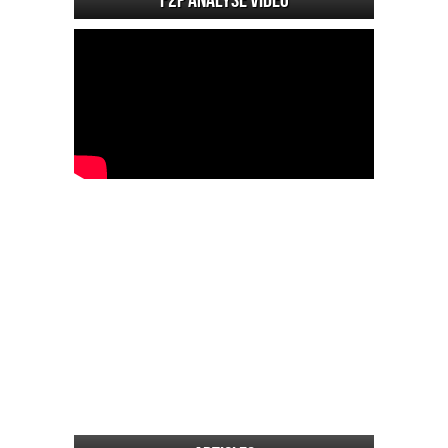
F2P Analyse vidéo