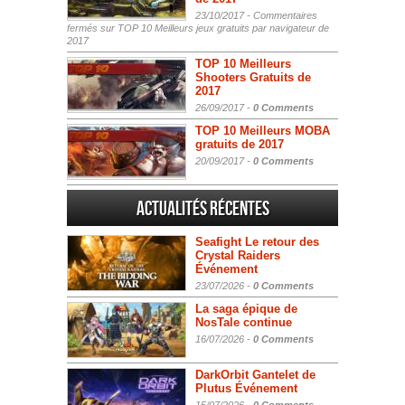
23/10/2017 -
Commentaires
fermés
sur TOP 10 Meilleurs jeux gratuits par navigateur de
2017
TOP 10 Meilleurs
Shooters Gratuits de
2017
26/09/2017 -
0 Comments
TOP 10 Meilleurs MOBA
gratuits de 2017
20/09/2017 -
0 Comments
Actualités Récentes
Seafight Le retour des
Crystal Raiders
Événement
23/07/2026 -
0 Comments
La saga épique de
NosTale continue
16/07/2026 -
0 Comments
DarkOrbit Gantelet de
Plutus Événement