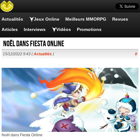
Actualités
Jeux Online
Meilleurs MMORPG
Revues
Articles
Interviews
Vidéos
Promotions
Noël dans Fiesta Online
15/12/2022 9:43 (
Actualités
)
0
Noël dans Fiesta Online