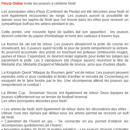
Fiesta Online
invite les joueurs à célébrer Noël
Les principales villes d'Isya (Continent de Fiesta) ont été décorées pour Noël et
sont également recouvertes de neige. Les joueurs auront la possibilité de
danser sous les sapins de Noël que l'on trouve dans les villes pour recevoir un
sympathique buff qui les aidera pendant le jeu.
Cette année, une nouvelle ligne de quêtes fait son apparition : les joueurs
devront collecter du papier d'emballage et livrer des cadeaux à travers Isya.
Le tournoi de ski est de retour. Les joueurs dévaleront la piste de course en
snowboard, les 3 joueurs ayant récolté le plus de points remporteront la victoire.
Ils pourront accumuler des points en touchant les poteaux rembourrés rouges,
jaunes et bleus. Cependant, ils devront rester vigilants pour éviter les pièges qui
parsèment la piste. Les 3 vainqueurs (de chaque saison) recevront le titre de
Médaillé d'or, Médaillé d'argent et Médaillé de bronze, ainsi que d'autres objets.
La Kingdom Quest "Attaque du Roumen gelé" est de retour. Les joueurs peuvent
rejoindre celle-ci pour combattre et tenter d'arrêter le monstre de Cronenberg en
essayant de le faire fondre par le feu. Une récompense attend les joueurs qui
remporteront ce combat !
La Winter Cup : Snowman Soccer est également de retour. Deux équipes de
joueurs s'affronteront sur un terrain de football hivernal.
Les villes principales décorées pour Noël :
• Les arbres de Noël sont également de retour dans les décorations des villes -
Utiliser l'une des danses par défaut sous les arbres permet de recevoir un buff
de Noël.
• Calendrier de l'Avent en jeu – Se connecter en jeu permet d’obtenir les
récompenses quotidiennes de l'Avent !
• Nouvelles quêtes de Noël (4 quêtes inédites) - Les joueurs devront combattre