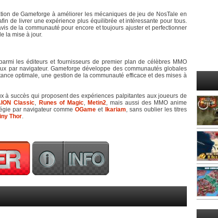
ivation de Gameforge à améliorer les mécaniques de jeu de NosTale en
n de livrer une expérience plus équilibrée et intéressante pour tous.
vis de la communauté pour encore et toujours ajuster et perfectionner
e la mise à jour.
armi les éditeurs et fournisseurs de premier plan de célèbres MMO
jeux par navigateur. Gameforge développe des communautés globales
stance optimale, une gestion de la communauté efficace et des mises à
 à succès qui proposent des expériences palpitantes aux joueurs de
ION Classic
,
Runes of Magic
,
Metin2
, mais aussi des MMO anime
atégie par navigateur comme
OGame
et
Ikariam
, sans oublier les titres
iny Thor
.