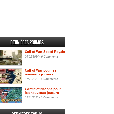
Dernières promos
Call of War Speed Royale
06/02/2024 -
0 Comments
Call of War pour les
nouveaux joueurs
07/11/2023 -
0 Comments
Conflit of Nations pour
les nouveaux joueurs
02/11/2023 -
0 Comments