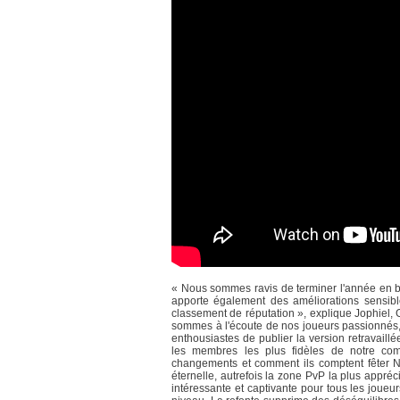
« Nous sommes ravis de terminer l'année en b
apporte également des améliorations sensibl
classement de réputation », explique Jophiel,
sommes à l'écoute de nos joueurs passionnés,
enthousiastes de publier la version retravaill
les membres les plus fidèles de notre co
changements et comment ils comptent fêter No
éternelle, autrefois la zone PvP la plus appré
intéressante et captivante pour tous les joueu