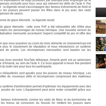
 et exploitations de bugs possibles, par exemple pour engranger de la
mpenses exclusifs pour tous ceux qui relèvent les défis de l'acte 4. Par
elle : la légende renait s'accompagne des fameux évènements de Noël et
s les joueurs peuvent passer les fêtes dans le jeu avec des raids
mpenses de saison.
onne de glace éternelle : la légende renait:
 glace éternelle : cette zone PvP a été retravaillée afin d'être plus
compris les personnages de niveau héroïque. Une nouvelle version du
ialisation mensuelle accentuent l'aspect compétitif du jeu et offre des
ation que vous acquérez au cours du mois alimente un classement qui est
ecte plus le classement de réputation et nous introduisons un système
iard de points. Les récompenses mensuelles sont basées sur les
eau boss mondial NosTale débarque. Amarok givré est un adversaire
tte d'Amarok, au sein de l'acte 4. Ce boss apparait à heure fixe pendant
 du butin rare pour tous les participants.
s rééquilibrés sont ajoutés pour les joueurs de niveau héroïque. Les
ofiter de nouveaux défis et récompenses comprenant des matériaux
au système d'amélioration permet d'optimiser les équipements avec des
la poudre de rune. L'équipement peut ainsi rester compétitif grâce aux
les fameux évènements comme les raids de Maru et du bonhomme de
et les bonus de connexion du Nouvel An mettent les joueurs dans