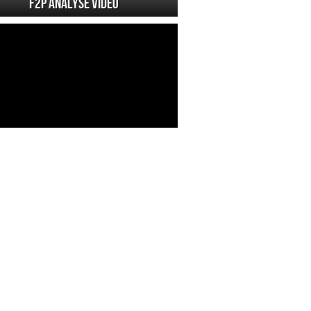
F2P Analyse vidéo