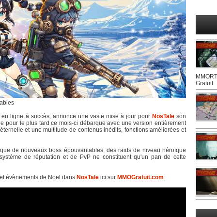
MMORTS
Gratuit
tables
 en ligne à succès, annonce une vaste mise à jour pour
NosTale
son
e pour le plus tard ce mois-ci débarque avec une version entièrement
 éternelle et une multitude de contenus inédits, fonctions améliorées et
s que de nouveaux boss épouvantables, des raids de niveau héroïque
système de réputation et de PvP ne constituent qu'un pan de cette
 4 et évènements de Noël dans
NosTale
ici sur
MMOGratuit.com
: