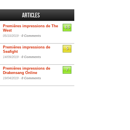
Articles
Premières impressions de The
6.5
West
05/10/2019 -
0 Comments
Premières impressions de
5
Seafight
14/09/2019 -
0 Comments
Premières impressions de
7
Drakensang Online
19/04/2019 -
0 Comments