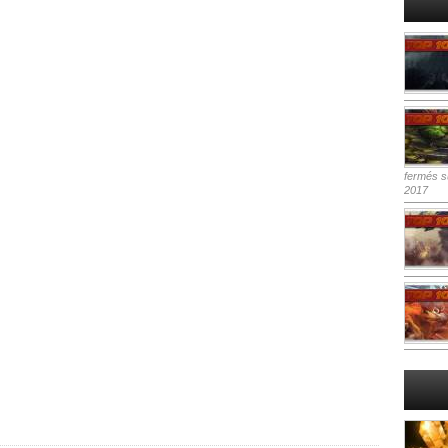
fermés
su
2017