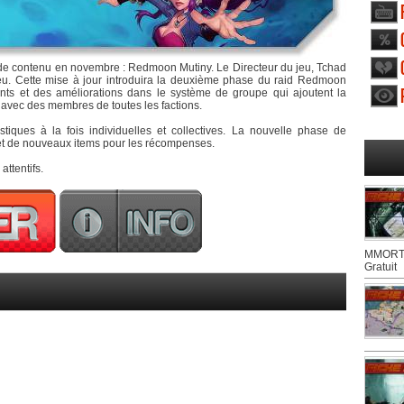
 de contenu en novembre : Redmoon Mutiny. Le Directeur du jeu, Tchad
jeu. Cette mise à jour introduira la deuxième phase du raid Redmoon
nts et des améliorations dans le système de groupe qui ajoutent la
 avec des membres de toutes les factions.
stiques à la fois individuelles et collectives. La nouvelle phase de
t de nouveaux items pour les récompenses.
attentifs.
MMORTS
Gratuit