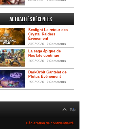
Actualités Récentes
Seafight Le retour des
Crystal Raiders
Événement
23/07/2026 -
0 Comments
La saga épique de
NosTale continue
16/07/2026 -
0 Comments
DarkOrbit Gantelet de
Plutus Événement
15/07/2026 -
0 Comments
Top
Déclaration de confidentialité