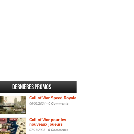
Dernières promos
Call of War Speed Royale
06/02/2024 -
0 Comments
Call of War pour les
nouveaux joueurs
07/11/2023 -
0 Comments