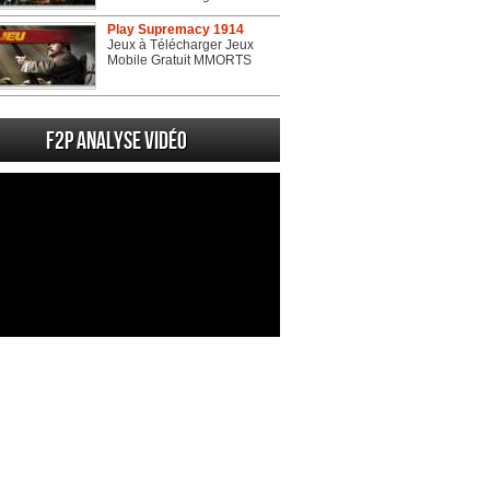
Play Supremacy 1914
Jeux à Télécharger Jeux
Mobile Gratuit MMORTS
F2P Analyse vidéo