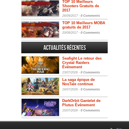
TOP 10 Meilleurs
Shooters Gratuits de
2017
26/09/2017 -
0 Comments
TOP 10 Meilleurs MOBA
gratuits de 2017
20/09/2017 -
0 Comments
Actualités Récentes
Seafight Le retour des
Crystal Raiders
Événement
23/07/2026 -
0 Comments
La saga épique de
NosTale continue
16/07/2026 -
0 Comments
DarkOrbit Gantelet de
Plutus Événement
15/07/2026 -
0 Comments