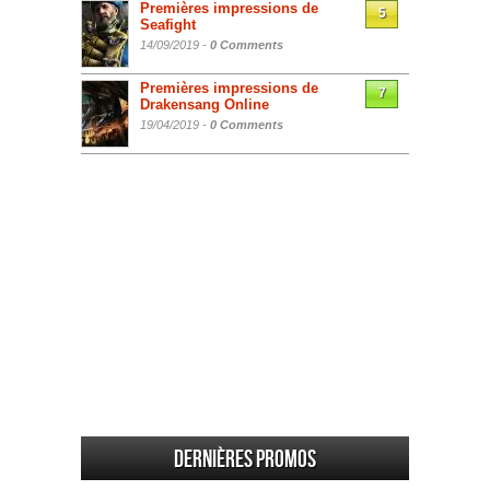
Premières impressions de
5
Seafight
14/09/2019 -
0 Comments
Premières impressions de
7
Drakensang Online
19/04/2019 -
0 Comments
Dernières promos