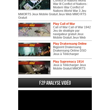
Conflcit of Nations World
War III Conflict of Nations :
Modern War Conflict of
Nations World War 3 Jeu
MMORTS Jeux Mobile Gratuit Jeux Web MMO RTS
Gratuit
Play Call of War
Call of War Call of War 1942
Jeu de stratégie par
navigateur gratuit Jeux
Mobile Gratuit Jeux Web
Play Drakensang Online
Bigpoint Drakensang
Drakensang Online DSO
Jeux à Télécharger
Play Supremacy 1914
Jeux à Télécharger Jeux
Mobile Gratuit MMORTS
F2P Analyse vidéo