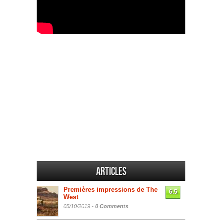
Articles
Premières impressions de The
6.5
West
05/10/2019 -
0 Comments