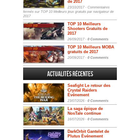
de 2017
23/10/2017 -
Commentaires
fermés
sur TOP 10 Meilleurs jeux gratuits par navigateur de
2017
TOP 10 Meilleurs
Shooters Gratuits de
2017
26/09/2017 -
0 Comments
TOP 10 Meilleurs MOBA
gratuits de 2017
20/09/2017 -
0 Comments
Actualités Récentes
Seafight Le retour des
Crystal Raiders
Événement
23/07/2026 -
0 Comments
La saga épique de
NosTale continue
16/07/2026 -
0 Comments
DarkOrbit Gantelet de
Plutus Événement