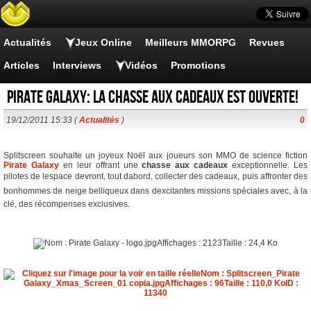
Actualités
Jeux Online
Meilleurs MMORPG
Revues
Articles
Interviews
Vidéos
Promotions
Pirate Galaxy: La chasse aux cadeaux est ouverte!
19/12/2011 15:33 (
Actualités
)
0
Splitscreen souhaite un joyeux Noël aux joueurs son MMO de science fiction
Pirate Galaxy
en leur offrant une
chasse aux cadeaux
exceptionnelle. Les
pilotes de lespace devront, tout dabord, collecter des cadeaux, puis affronter des
bonhommes de neige belliqueux dans dexcitantes missions spéciales avec, à la
clé, des récompenses exclusives.