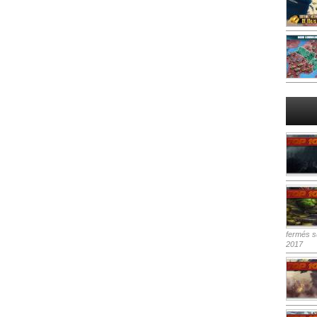
fermés
su
2017