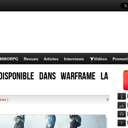
s MMORPG
Revues
Articles
Interviews
Vidéos
Promot
 disponible dans Warframe la
nces
)
0