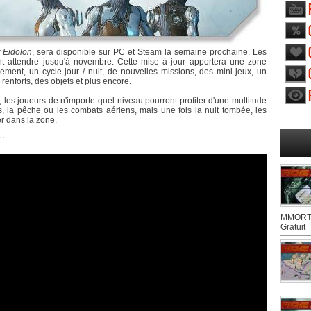
f Eidolon
, sera disponible sur PC et Steam la semaine prochaine. Les
t attendre jusqu'à novembre. Cette mise à jour apportera une zone
ement, un cycle jour / nuit, de nouvelles missions, des mini-jeux, un
nforts, des objets et plus encore.
 les joueurs de n'importe quel niveau pourront profiter d'une multitude
ces, la pêche ou les combats aériens, mais une fois la nuit tombée, les
 dans la zone.
 :
MMORTS
Gratuit