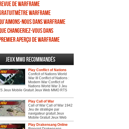
Revue de Warframe
Gratuitmètre Warframe
Qu’aimons-nous dans Warframe
Que changeriez-vous dans
Warframe
Premier aperçu de Warframe
Jeux MMO recommandés
Play Conflict of Nations
Conflcit of Nations World
War III Conflict of Nations :
Modern War Conflict of
Nations World War 3 Jeu
 Jeux Mobile Gratuit Jeux Web MMO RTS
Play Call of War
Call of War Call of War 1942
Jeu de stratégie par
navigateur gratuit Jeux
Mobile Gratuit Jeux Web
Play Drakensang Online
Bigpoint Drakensang