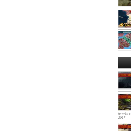
fermés
su
2017