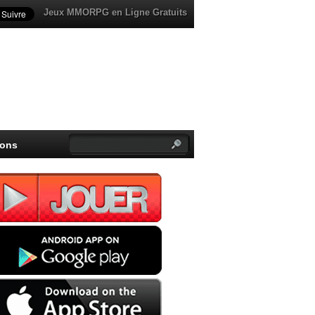
Jeux MMORPG en Ligne Gratuits
ions