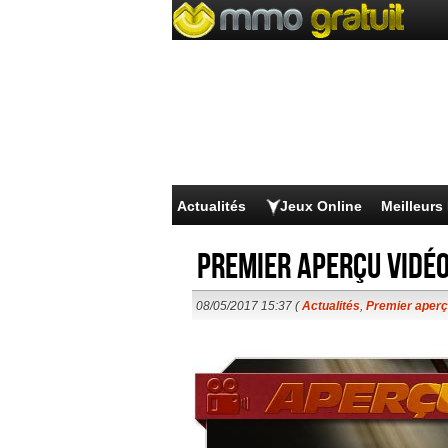
Actualités
Jeux Online
Meilleur
Premier aperçu vidé
08/05/2017 15:37 (
Actualités
,
Premier aper