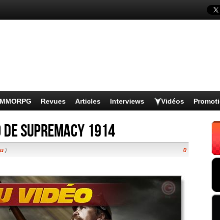
s MMORPG
Revues
Articles
Interviews
Vidéos
Promot
o de Supremacy 1914
çu
)
0