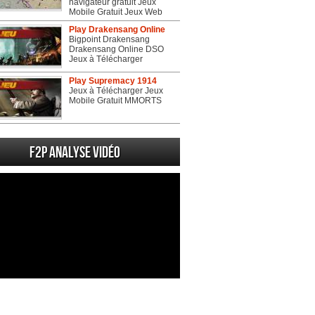
navigateur gratuit Jeux
Mobile Gratuit Jeux Web
Play Drakensang Online
Bigpoint Drakensang
Drakensang Online DSO
Jeux à Télécharger
Play Supremacy 1914
Jeux à Télécharger Jeux
Mobile Gratuit MMORTS
F2P Analyse vidéo