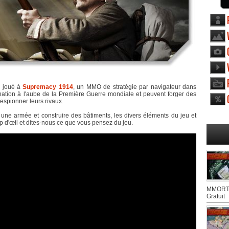
s joué à
Supremacy 1914
, un MMO de stratégie par navigateur dans
 nation à l'aube de la Première Guerre mondiale et peuvent forger des
espionner leurs rivaux.
une armée et construire des bâtiments, les divers éléments du jeu et
p d'œil et dites-nous ce que vous pensez du jeu.
MMORTS
Gratuit