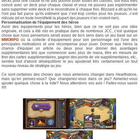
decks pour une classe et ne pas pouvoir jouer toutes les classes, soit vous êtes
coincé avec un deck pour chaque classe et vous ne pouvez pas expérimenter
sans supprimer votre deck et le reconstruire à chaque fois. Blizzard a dit qu'ils ne
l'ont pas fait parce qu'ils estiment que c’est trop confus pour les joueurs...c’est
ridicule (et en toute honnêteté la plupart des joueurs n’en croient rien).
Personnalisation de l’équipement des héros
Avoir des équipements pour les héros, bien que ce ne soit pas une idée
originale, et cela a été mis en pratique dans de nombreux JCC, c’est quelque
chose que nous penserions serait assez de bon sens dans un jeu basé sur un
MMORPG
où la collecte d’équipement pour son personnage est l'une des
principales motivations et une récompense pour jouer. Donner aux héros la
chance d'équiper un article ou deux pour leur donner des avantages
supplémentaires tels que commencer avec plus de mana, être en mesure de
tirer des cartes supplémentaires, gagner des points de vie supplémentaires, etc.,
semble tout d'abord déséquilibrer le jeu ajouterait très certainement un tout
nouveau niveau de stratégie au jeu.
Ce sont certaines des choses que nous aimerions changer dans Hearthstone,
mais qu’en pensez-vous? Que changeriez-vous dans ce jeu? Aimeriez-vous
ajouter quelque chose à la liste? Nous attendons vos avis ! Faites-nous savoir
!!!!!