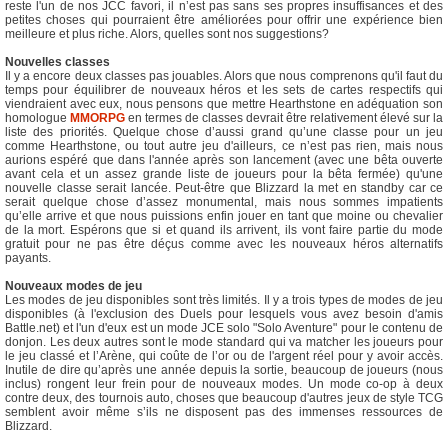
reste l'un de nos JCC favori, il n’est pas sans ses propres insuffisances et des
petites choses qui pourraient être améliorées pour offrir une expérience bien
meilleure et plus riche. Alors, quelles sont nos suggestions?
Nouvelles classes
Il y a encore deux classes pas jouables. Alors que nous comprenons qu'il faut du
temps pour équilibrer de nouveaux héros et les sets de cartes respectifs qui
viendraient avec eux, nous pensons que mettre Hearthstone en adéquation son
homologue
MMORPG
en termes de classes devrait être relativement élevé sur la
liste des priorités. Quelque chose d’aussi grand qu’une classe pour un jeu
comme Hearthstone, ou tout autre jeu d'ailleurs, ce n’est pas rien, mais nous
aurions espéré que dans l'année après son lancement (avec une bêta ouverte
avant cela et un assez grande liste de joueurs pour la bêta fermée) qu'une
nouvelle classe serait lancée. Peut-être que Blizzard la met en standby car ce
serait quelque chose d’assez monumental, mais nous sommes impatients
qu’elle arrive et que nous puissions enfin jouer en tant que moine ou chevalier
de la mort. Espérons que si et quand ils arrivent, ils vont faire partie du mode
gratuit pour ne pas être déçus comme avec les nouveaux héros alternatifs
payants.
Nouveaux modes de jeu
Les modes de jeu disponibles sont très limités. Il y a trois types de modes de jeu
disponibles (à l'exclusion des Duels pour lesquels vous avez besoin d'amis
Battle.net) et l'un d'eux est un mode JCE solo "Solo Aventure" pour le contenu de
donjon. Les deux autres sont le mode standard qui va matcher les joueurs pour
le jeu classé et l’Arène, qui coûte de l’or ou de l'argent réel pour y avoir accès.
Inutile de dire qu’après une année depuis la sortie, beaucoup de joueurs (nous
inclus) rongent leur frein pour de nouveaux modes. Un mode co-op à deux
contre deux, des tournois auto, choses que beaucoup d'autres jeux de style TCG
semblent avoir même s’ils ne disposent pas des immenses ressources de
Blizzard.