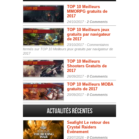
TOP 10 Meilleurs
MMORPG gratuits de
2017
24/10/2017 -
2 Comments
TOP 10 Meilleurs jeux
gratuits par navigateur
de 2017
23/10/2017 -
Commentaires
fermés
sur TOP 10 Meilleurs jeux gratuits par navigateur de
2017
TOP 10 Meilleurs
Shooters Gratuits de
2017
26/09/2017 -
0 Comments
TOP 10 Meilleurs MOBA
gratuits de 2017
20/09/2017 -
0 Comments
Actualités Récentes
Seafight Le retour des
Crystal Raiders
Événement
23/07/2026 -
0 Comments