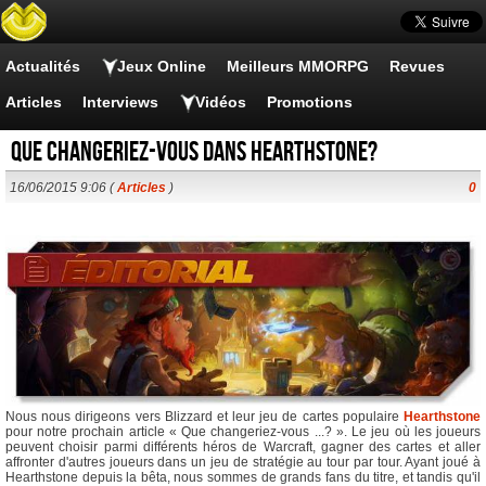
Actualités
Jeux Online
Meilleurs MMORPG
Revues
Articles
Interviews
Vidéos
Promotions
Que changeriez-vous dans Hearthstone?
16/06/2015 9:06 (
Articles
)
0
Nous nous dirigeons vers Blizzard et leur jeu de cartes populaire
Hearthstone
pour notre prochain article « Que changeriez-vous ...? ». Le jeu où les joueurs
peuvent choisir parmi différents héros de Warcraft, gagner des cartes et aller
affronter d'autres joueurs dans un jeu de stratégie au tour par tour. Ayant joué à
Hearthstone depuis la bêta, nous sommes de grands fans du titre, et tandis qu'il