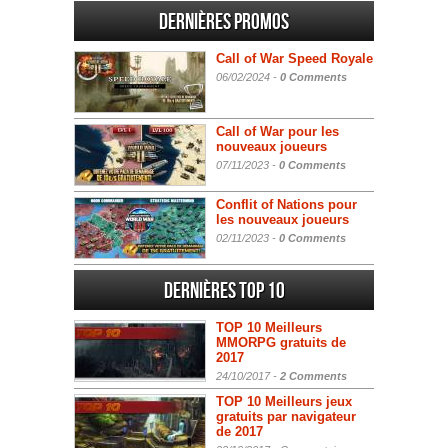
Dernières promos
Call of War Speed Royale
06/02/2024 -
0 Comments
Call of War pour les
nouveaux joueurs
07/11/2023 -
0 Comments
Conflit of Nations pour
les nouveaux joueurs
02/11/2023 -
0 Comments
Dernières Top 10
TOP 10 Meilleurs
MMORPG gratuits de
2017
24/10/2017 -
2 Comments
TOP 10 Meilleurs jeux
gratuits par navigateur
de 2017