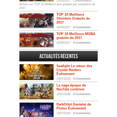
23/10/2017 -
Commentaires
fermés
sur TOP 10 Meilleurs jeux gratuits par navigateur de
2017
TOP 10 Meilleurs
Shooters Gratuits de
2017
26/09/2017 -
0 Comments
TOP 10 Meilleurs MOBA
gratuits de 2017
20/09/2017 -
0 Comments
Actualités Récentes
Seafight Le retour des
Crystal Raiders
Événement
23/07/2026 -
0 Comments
La saga épique de
NosTale continue
16/07/2026 -
0 Comments
DarkOrbit Gantelet de
Plutus Événement
15/07/2026 -
0 Comments