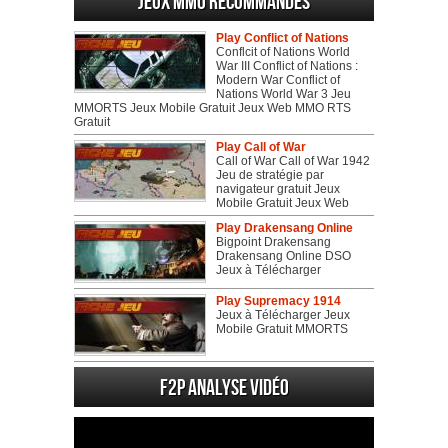
Jeux MMO recommandés
Play Conflict of Nations
Conflcit of Nations World
War III Conflict of Nations :
Modern War Conflict of
Nations World War 3 Jeu
MMORTS Jeux Mobile Gratuit Jeux Web MMO RTS
Gratuit
Play Call of War
Call of War Call of War 1942
Jeu de stratégie par
navigateur gratuit Jeux
Mobile Gratuit Jeux Web
Play Drakensang Online
Bigpoint Drakensang
Drakensang Online DSO
Jeux à Télécharger
Play Supremacy 1914
Jeux à Télécharger Jeux
Mobile Gratuit MMORTS
F2P Analyse vidéo