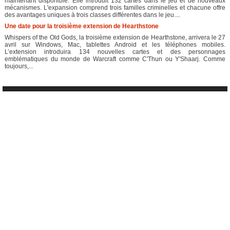
maintenant disponible. Elle introduit 132 cartes dans le jeu et de nouveaux
mécanismes. L'expansion comprend trois familles criminelles et chacune offre
des avantages uniques à trois classes différentes dans le jeu....
Une date pour la troisième extension de Hearthstone
Whispers of the Old Gods, la troisième extension de Hearthstone, arrivera le 27
avril sur Windows, Mac, tablettes Android et les téléphones mobiles.
L’extension introduira 134 nouvelles cartes et des personnages
emblématiques du monde de Warcraft comme C'Thun ou Y'Shaarj. Comme
toujours,...