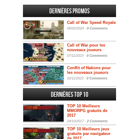
Dernières promos
Call of War Speed Royale
06/02/2024 -
0 Comments
Call of War pour les
nouveaux joueurs
07/11/2023 -
0 Comments
Conflit of Nations pour
les nouveaux joueurs
02/11/2023 -
0 Comments
Dernières Top 10
TOP 10 Meilleurs
MMORPG gratuits de
2017
24/10/2017 -
2 Comments
TOP 10 Meilleurs jeux
gratuits par navigateur
de 2017