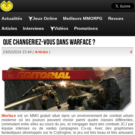
Actualités
Jeux Online
Meilleurs MMORPG
Revues
Articles
Interviews
Vidéos
Promotions
Que changeriez-vous dans Warface ?
23/02/2016 15:44 (
Articles
)
0
Warface
est un MMO gratuit situé dans un environnement de combat urbain
moderne où les joueurs peuvent choisir parmi quatre classes différentes,
commutant entre elles au cours du jeu, et s'engager dans des combats JCJ par
équipe intenses ou de vastes campagnes Co-op. Avec des graphismes
fantastiques développés sur le CryEngine, le jeu est très beau et très amusant,