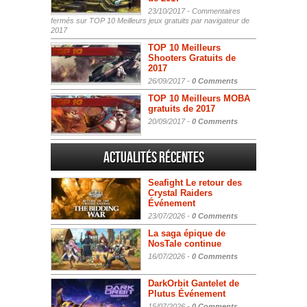
23/10/2017 -
Commentaires
fermés
sur TOP 10 Meilleurs jeux gratuits par navigateur de
2017
TOP 10 Meilleurs
Shooters Gratuits de
2017
26/09/2017 -
0 Comments
TOP 10 Meilleurs MOBA
gratuits de 2017
20/09/2017 -
0 Comments
Actualités Récentes
Seafight Le retour des
Crystal Raiders
Événement
23/07/2026 -
0 Comments
La saga épique de
NosTale continue
16/07/2026 -
0 Comments
DarkOrbit Gantelet de
Plutus Événement
15/07/2026 -
0 Comments