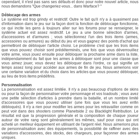
cependant, il n'est pas sans ses défauts et donc pour notre nouvel article, nous
nous demandons "Que changeriez-vous... dans Warface? "
Déblocage des armes
Le système est trop grindy et restrictif. Outre le fait qu'il n'y a à quasiment pas
d'information dans le jeu sur la façon dont la fonction de déblocage fonctionne,
ce qui incite les gens à toujours aller sur les forums pour se renseigner, le
système actuel est assez restrictif. Le jeu a une bonne sélection d'armes,
d'accessoires et d'armures ; vous sélectionnez l'un des trois items (armes,
accessoires ou armures) au début du jeu et vous gagnez des points d'achat qui
permettront de débloquer l'article choisi. Le problème c'est que les trois items
que vous pouvez choisir sont prédéterminés, une fois que vous déverrouillez
votre arme, vous jouez ensuite pour débloquer la prochaine arme dans la liste,
indépendamment du fait que les armes à débloquer sont pour une classe que
vous aimez jouer, vous devez les débloquer dans l'ordre, ce qui signifie un
temps assez long pour accéder aux armes de fin de jeu. Nous aimerions voir
une certaine variation et du choix dans les articles que vous pouvez débloquer,
au lieu de trois items prédéfinis.
Personnalisation
La personnalisation est assez limitée. Il n'y a pas beaucoup d'options de skins
ou pour la façon de personnaliser votre personnage et vos loadouts ; vous avez
une petite sélection d'articles à prendre dans la bataille, et un nombre limité
d'accessoires que vous pouvez utiliser (une fois que vous les avez enfin
débloqués). Il n'y a rien pour modifier les armes pour les retravailler comme on
peut voir dans des shooters comme Planetside 2 ou Blacklight Retribution. Le
résultat est que la progression générale et la composition de chaque joueur
autour de votre rang sont généralement les mêmes, sauf pour ceux qui ont
acheté un meilleur équipement en utilisant de l'argent réel. Nous aimerions plus
de personnalisation avec des équipements, la possibilité de raffiner avec des
variations d'accessoires, des stocks, des chargeurs, pour façonner des armes
uniques.