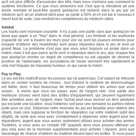
qu'il est plus difficile d'accumuler des kills, mais nous n'aimons pas comment le
système fonctionne. Ce que nous aimerions voir c'est que la minuterie ait une
durée normale et peut-être quand quelqu'un est ramené dans le jeu par un
médecin qu'il ait un plafond strict pour sa santé à 50% et s'il est tué à nouveau il
meurt tout de suite; cela rendrait les compétences du médecin utiles.
Aimbot
Les hacks sont monnaie courante. Il n'y a pas une partie sans que quelqu'un ne
fasse pas appel à un "Hax" dans le chat général. Les Aimbots et les wallhacks
(capacité de voir à travers les murs pour voir où sont les joueurs ennemis pour
essayer d'obtenir des headshots) sont assez répandus dans le jeu et sont un
grand fléau. Le problème n'est pas que vous avez toujours un pirate dans un
match, mais il est que parce qu'ils sont si répandus dans le jeu, que chaque fois
que quelqu'un montre un degré de compétence ou est capable de deviner la
position de l'adversaire, les accusations de hacks viennent très rapidement et
cela met l'équipe de mauvaise humeur, ce qui casse le match.
Pay to Play
Le jeu est très restrictif pour les joueurs qui ne paient pas. Cet aspect se retrouve
dans un certain nombre de choses ; tout d'abord le système de déverrouillage
est faible, donc il faut beaucoup de temps pour obtenir les armes que vous
voulez... à moins que vous les payez avec de l'argent réel. Une partie des
meilleure choses vient dans des boîtes d'équipement, qui peuvent également
être achetées avec de l'argent, mais l'achat peut vous donner un item aléatoire
qui est juste une location, vous l'obtenez soit pour une semaine ou parfois même
juste pour un jour. Dépenser votre monnaie du jeu est faisable pour obtenir des
objets, mais cela suppose la fonction de réparation car votre matériel subit des
dégâts, de sorte que vous avez constamment à dépenser votre argent pour les
réparations, argent que vous auriez autrement utilisez pour acheter des armes.
Toutefois, si vous avez un compte VIP (payant) alors vous pouvez atténuer un
peu cela avec de la monnaie supplémentaire pour acheter / réparer, ainsi que
davantage de chance d'obtenir du matériel décent dans les boîtes. Si vous jouez