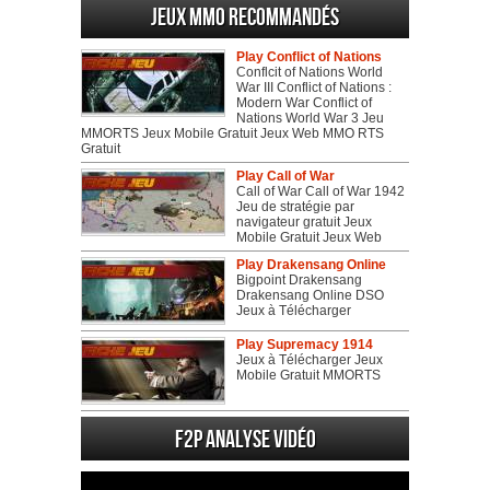
Jeux MMO recommandés
Play Conflict of Nations
Conflcit of Nations World
War III Conflict of Nations :
Modern War Conflict of
Nations World War 3 Jeu
MMORTS Jeux Mobile Gratuit Jeux Web MMO RTS
Gratuit
Play Call of War
Call of War Call of War 1942
Jeu de stratégie par
navigateur gratuit Jeux
Mobile Gratuit Jeux Web
Play Drakensang Online
Bigpoint Drakensang
Drakensang Online DSO
Jeux à Télécharger
Play Supremacy 1914
Jeux à Télécharger Jeux
Mobile Gratuit MMORTS
F2P Analyse vidéo