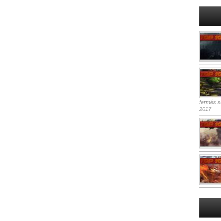
fermés
su
2017