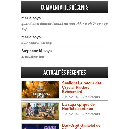
Commentaires récents
marie says:
quand on a donner l email on star rider a vie?svp svp
svp
marie says:
star rider a vie svp
Stéphane M says:
le meilleur jeu
Actualités Récentes
Seafight Le retour des
Crystal Raiders
Événement
23/07/2026 -
0 Comments
La saga épique de
NosTale continue
16/07/2026 -
0 Comments
DarkOrbit Gantelet de