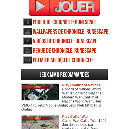
Profil de Chronicle: RuneScape
Legends
Wallpapers de Chronicle: RuneScape
Legends
Vidéos de Chronicle: RuneScape
Legends
Revue de Chronicle: RuneScape
Legends
Premier aperçu de Chronicle:
RuneScape Legends
Jeux MMO recommandés
Play Conflict of Nations
Conflcit of Nations World
War III Conflict of Nations :
Modern War Conflict of
Nations World War 3 Jeu
MMORTS Jeux Mobile Gratuit Jeux Web MMO RTS
Gratuit
Play Call of War
Call of War Call of War 1942
Jeu de stratégie par
navigateur gratuit Jeux