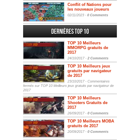
Conflit of Nations pour
les nouveaux joueurs
02/11/2023 -
0 Comments
Dernières Top 10
TOP 10 Meilleurs
MMORPG gratuits de
2017
24/10/2017 -
2 Comments
TOP 10 Meilleurs jeux
gratuits par navigateur
de 2017
23/10/2017 -
Commentaires
fermés
sur TOP 10 Meilleurs jeux gratuits par navigateur de
2017
TOP 10 Meilleurs
Shooters Gratuits de
2017
26/09/2017 -
0 Comments
TOP 10 Meilleurs MOBA
gratuits de 2017
20/09/2017 -
0 Comments