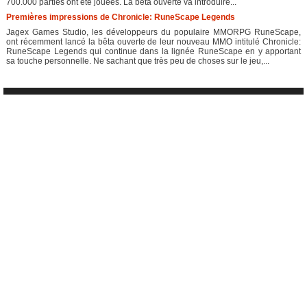
700.000 parties ont été jouées. La bêta ouverte va introduire...
Premières impressions de Chronicle: RuneScape Legends
Jagex Games Studio, les développeurs du populaire MMORPG RuneScape,
ont récemment lancé la bêta ouverte de leur nouveau MMO intitulé Chronicle:
RuneScape Legends qui continue dans la lignée RuneScape en y apportant
sa touche personnelle. Ne sachant que très peu de choses sur le jeu,...