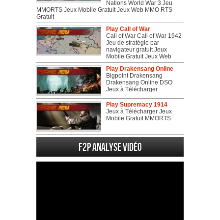
Nations World War 3 Jeu
MMORTS Jeux Mobile Gratuit Jeux Web MMO RTS
Gratuit
Play Call of War
Call of War Call of War 1942
Jeu de stratégie par
navigateur gratuit Jeux
Mobile Gratuit Jeux Web
Play Drakensang Online
Bigpoint Drakensang
Drakensang Online DSO
Jeux à Télécharger
Play Supremacy 1914
Jeux à Télécharger Jeux
Mobile Gratuit MMORTS
F2P Analyse vidéo