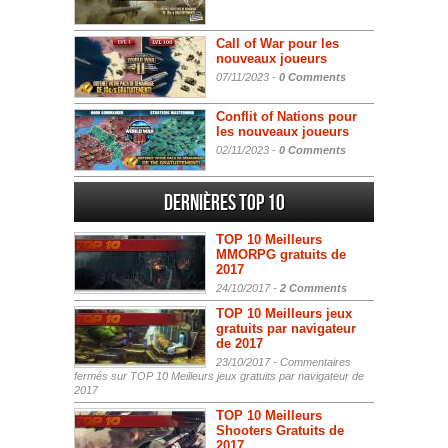
Call of War pour les
nouveaux joueurs
07/11/2023 -
0 Comments
Conflit of Nations pour
les nouveaux joueurs
02/11/2023 -
0 Comments
Dernières Top 10
TOP 10 Meilleurs
MMORPG gratuits de
2017
24/10/2017 -
2 Comments
TOP 10 Meilleurs jeux
gratuits par navigateur
de 2017
23/10/2017 -
Commentaires
fermés
sur TOP 10 Meilleurs jeux gratuits par navigateur de
2017
TOP 10 Meilleurs
Shooters Gratuits de
2017