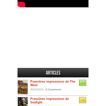
Articles
Premières impressions de The
6.5
West
05/10/2019 -
0 Comments
Premières impressions de
5
Seafight