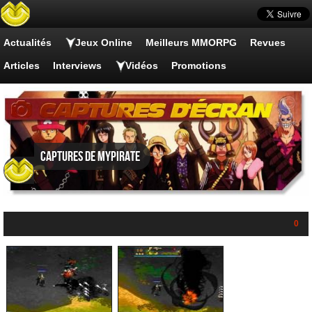
Actualités
Jeux Online
Meilleurs MMORPG
Revues
Articles
Interviews
Vidéos
Promotions
Captures de MyPirate
0