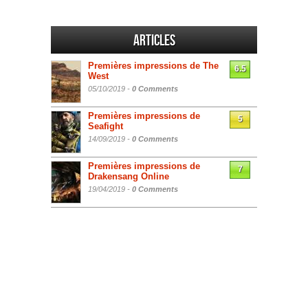
Articles
Premières impressions de The
6.5
West
05/10/2019 -
0 Comments
Premières impressions de
5
Seafight
14/09/2019 -
0 Comments
Premières impressions de
7
Drakensang Online
19/04/2019 -
0 Comments