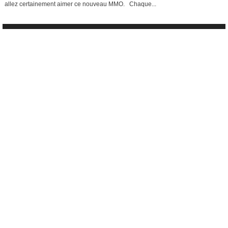
allez certainement aimer ce nouveau MMO. Chaque...