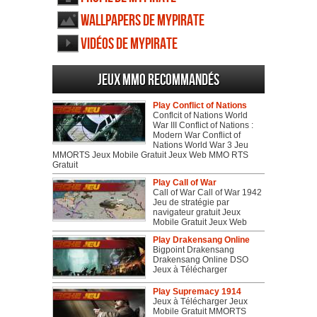
Wallpapers de MyPirate
Vidéos de MyPirate
Jeux MMO recommandés
Play Conflict of Nations
Conflcit of Nations World
War III Conflict of Nations :
Modern War Conflict of
Nations World War 3 Jeu
MMORTS Jeux Mobile Gratuit Jeux Web MMO RTS
Gratuit
Play Call of War
Call of War Call of War 1942
Jeu de stratégie par
navigateur gratuit Jeux
Mobile Gratuit Jeux Web
Play Drakensang Online
Bigpoint Drakensang
Drakensang Online DSO
Jeux à Télécharger
Play Supremacy 1914
Jeux à Télécharger Jeux
Mobile Gratuit MMORTS