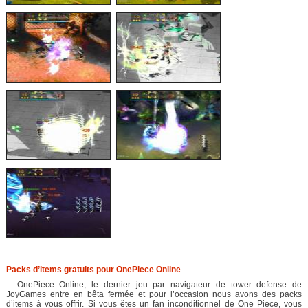
Packs d’items gratuits pour OnePiece Online
OnePiece Online, le dernier jeu par navigateur de tower defense de
JoyGames entre en bêta fermée et pour l’occasion nous avons des packs
d’items à vous offrir. Si vous êtes un fan inconditionnel de One Piece, vous