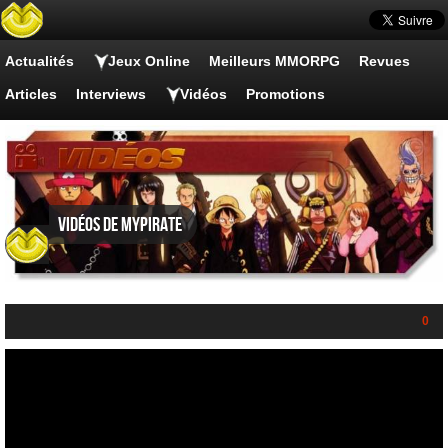
Actualités
Jeux Online
Meilleurs MMORPG
Revues
Articles
Interviews
Vidéos
Promotions
Vidéos de MyPirate
0