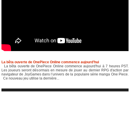
La bêta ouverte de OnePiece Online commence aujourd’hui
La bêta ouverte de OnePiece Online commence aujourd'hui à 7 heures PST.
Les joueurs seront désormais en mesure de jouer au dernier RPG d'action par
navigateur de JoyGames dans l’univers de la populaire série manga One Piece.
Ce nouveau jeu utilise la dernière...