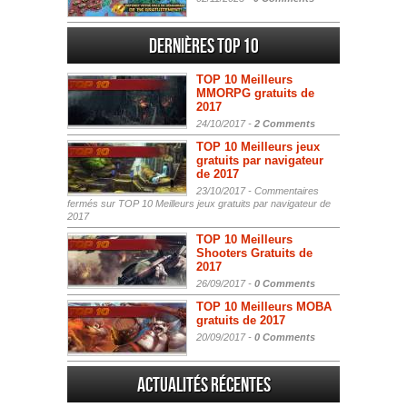
Dernières Top 10
TOP 10 Meilleurs
MMORPG gratuits de
2017
24/10/2017 -
2 Comments
TOP 10 Meilleurs jeux
gratuits par navigateur
de 2017
23/10/2017 -
Commentaires
fermés
sur TOP 10 Meilleurs jeux gratuits par navigateur de
2017
TOP 10 Meilleurs
Shooters Gratuits de
2017
26/09/2017 -
0 Comments
TOP 10 Meilleurs MOBA
gratuits de 2017
20/09/2017 -
0 Comments
Actualités Récentes