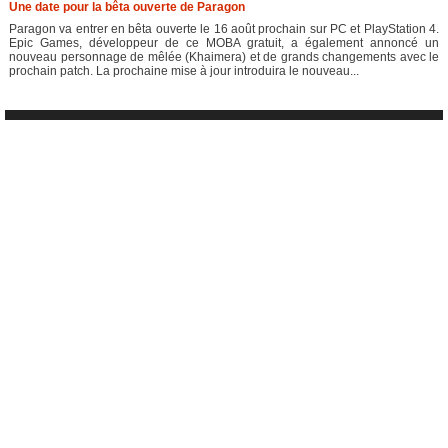
Une date pour la bêta ouverte de Paragon
Paragon va entrer en bêta ouverte le 16 août prochain sur PC et PlayStation 4.
Epic Games, développeur de ce MOBA gratuit, a également annoncé un
nouveau personnage de mêlée (Khaimera) et de grands changements avec le
prochain patch. La prochaine mise à jour introduira le nouveau...