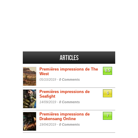
Articles
Premières impressions de The
6.5
West
05/10/2019 -
0 Comments
Premières impressions de
5
Seafight
14/09/2019 -
0 Comments
Premières impressions de
7
Drakensang Online
19/04/2019 -
0 Comments