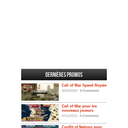
Dernières promos
Call of War Speed Royale
06/02/2024 -
0 Comments
Call of War pour les
nouveaux joueurs
07/11/2023 -
0 Comments
Conflit of Nations pour