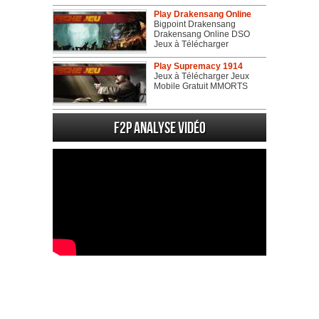
Play Drakensang Online
Bigpoint Drakensang
Drakensang Online DSO
Jeux à Télécharger
Play Supremacy 1914
Jeux à Télécharger Jeux
Mobile Gratuit MMORTS
F2P Analyse vidéo