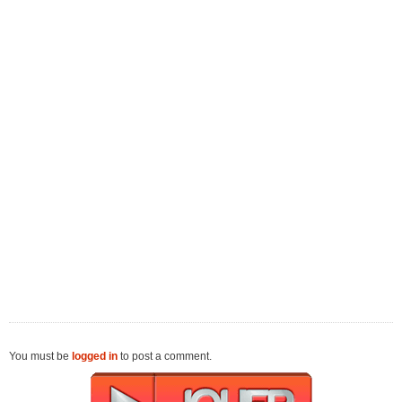
You must be
logged in
to post a comment.