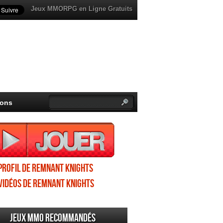
Jeux MMORPG en Ligne Gratuits
ions
Profil de Remnant Knights
Vidéos de Remnant Knights
Jeux MMO recommandés