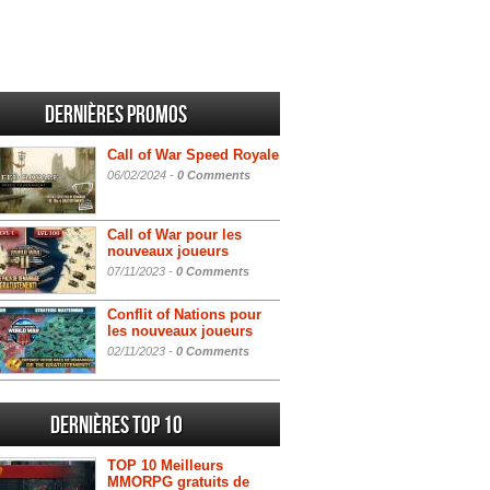
Dernières promos
Call of War Speed Royale
06/02/2024 -
0 Comments
Call of War pour les
nouveaux joueurs
07/11/2023 -
0 Comments
Conflit of Nations pour
les nouveaux joueurs
02/11/2023 -
0 Comments
Dernières Top 10
TOP 10 Meilleurs
MMORPG gratuits de