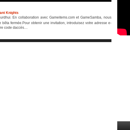
ant Knights
urdhui. En collaboration avec Gameitems.com et GameSamba, nous
e bêta fermée.Pour obtenir une invitation, introduisez votre adresse e-
e code daccès....