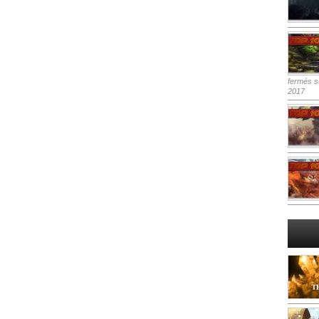
fermés
su
2017