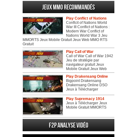
Jeux MMO recommandés
Play Conflict of Nations
Conflcit of Nations World
War III Conflict of Nations :
Modern War Conflict of
Nations World War 3 Jeu
MMORTS Jeux Mobile Gratuit Jeux Web MMO RTS
Gratuit
Play Call of War
Call of War Call of War 1942
Jeu de stratégie par
navigateur gratuit Jeux
Mobile Gratuit Jeux Web
Play Drakensang Online
Bigpoint Drakensang
Drakensang Online DSO
Jeux à Télécharger
Play Supremacy 1914
Jeux à Télécharger Jeux
Mobile Gratuit MMORTS
F2P Analyse vidéo