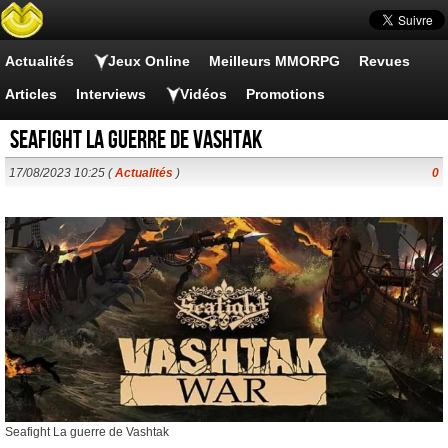
Actualités
Jeux Online
Meilleurs MMORPG
Revues
Articles
Interviews
Vidéos
Promotions
Seafight La guerre de Vashtak
17/08/2023 10:25 (
Actualités
)
0
Seafight La guerre de Vashtak