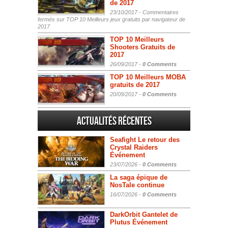
de 2017
23/10/2017 -
Commentaires
fermés
sur TOP 10 Meilleurs jeux gratuits par navigateur de
2017
TOP 10 Meilleurs
Shooters Gratuits de
2017
26/09/2017 -
0 Comments
TOP 10 Meilleurs MOBA
gratuits de 2017
20/09/2017 -
0 Comments
Actualités Récentes
Seafight Le retour des
Crystal Raiders
Événement
23/07/2026 -
0 Comments
La saga épique de
NosTale continue
16/07/2026 -
0 Comments
DarkOrbit Gantelet de
Plutus Événement