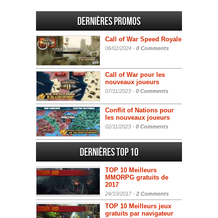
Dernières promos
Call of War Speed Royale
06/02/2024 -
0 Comments
Call of War pour les
nouveaux joueurs
07/11/2023 -
0 Comments
Conflit of Nations pour
les nouveaux joueurs
02/11/2023 -
0 Comments
Dernières Top 10
TOP 10 Meilleurs
MMORPG gratuits de
2017
24/10/2017 -
2 Comments
TOP 10 Meilleurs jeux
gratuits par navigateur