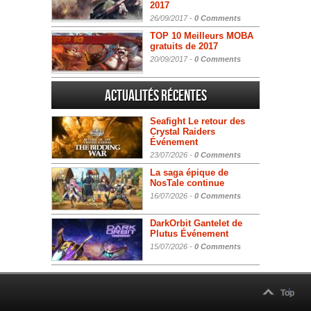
2017
26/09/2017 -
0 Comments
TOP 10 Meilleurs MOBA
gratuits de 2017
20/09/2017 -
0 Comments
Actualités Récentes
Seafight Le retour des
Crystal Raiders
Événement
23/07/2026 -
0 Comments
La saga épique de
NosTale continue
16/07/2026 -
0 Comments
DarkOrbit Gantelet de
Plutus Événement
15/07/2026 -
0 Comments
Top