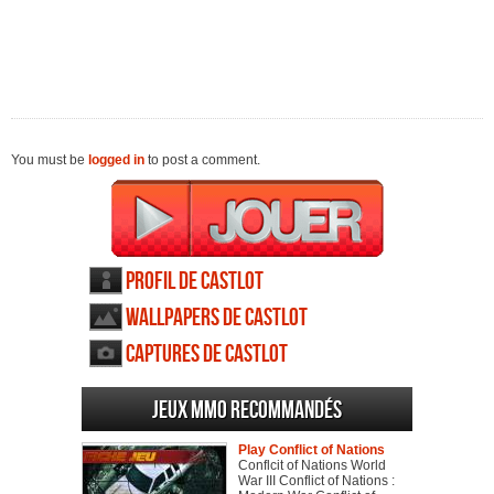
You must be
logged in
to post a comment.
Profil de Castlot
Wallpapers de Castlot
Captures de Castlot
Jeux MMO recommandés
Play Conflict of Nations
Conflcit of Nations World
War III Conflict of Nations :