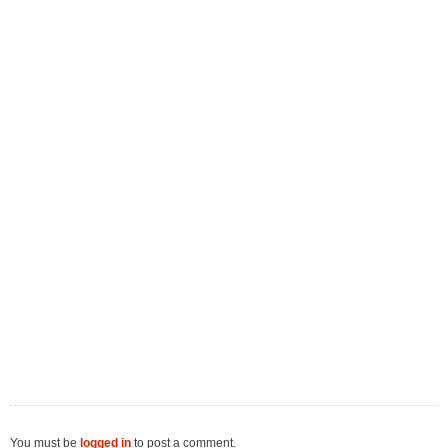
You must be
logged in
to post a comment.