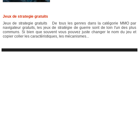
Jeux de strategie gratuits
Jeux de strategie gratuits De tous les genres dans la catégorie MMO par
navigateur gratuits, les jeux de stratégie de guerre sont de loin l'un des plus
communs. Si bien que souvent vous pouvez juste changer le nom du jeu et
copier coller les caractéristiques, les mécanismes...