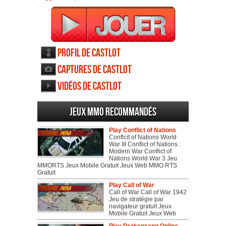
Profil de Castlot
Captures de Castlot
Vidéos de Castlot
Jeux MMO recommandés
Play Conflict of Nations
Conflcit of Nations World
War III Conflict of Nations :
Modern War Conflict of
Nations World War 3 Jeu
MMORTS Jeux Mobile Gratuit Jeux Web MMO RTS
Gratuit
Play Call of War
Call of War Call of War 1942
Jeu de stratégie par
navigateur gratuit Jeux
Mobile Gratuit Jeux Web