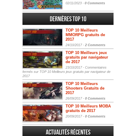
02/11/2023 -
0 Comments
Dernières Top 10
TOP 10 Meilleurs
MMORPG gratuits de
2017
24/10/2017 -
2 Comments
TOP 10 Meilleurs jeux
gratuits par navigateur
de 2017
23/10/2017 -
Commentaires
fermés
sur TOP 10 Meilleurs jeux gratuits par navigateur de
2017
TOP 10 Meilleurs
Shooters Gratuits de
2017
26/09/2017 -
0 Comments
TOP 10 Meilleurs MOBA
gratuits de 2017
20/09/2017 -
0 Comments
Actualités Récentes