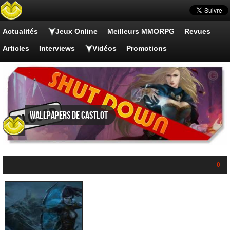
Actualités
Jeux Online
Meilleurs MMORPG
Revues
Articles
Interviews
Vidéos
Promotions
Wallpapers de Castlot
0